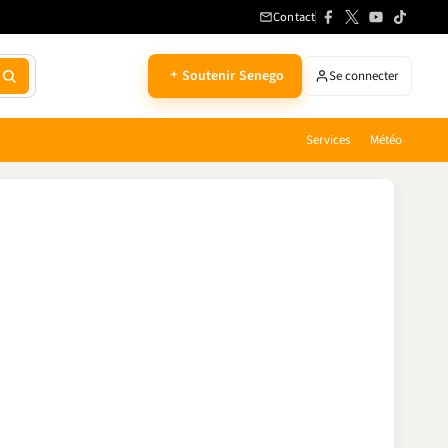
Contact
Soutenir Senego
Se connecter
Services
Météo