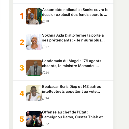
Assemblée nationale : Sonko ouvre le
dossier explosif des fonds secrets et
du patrimoine présidentiel
28
Sokhna Aïda Diallo ferme la porte à
ses prétendants : « Je n’aurai plus
jamais un autre mari »
27
Lendemain du Magal : 179 agents
absents, le ministre Mamadou
Lamine Dianté exige des explications
24
Boubacar Boris Diop et 142 autres
intellectuels appellent au vote
urgent de la révision
24
constitutionnelle
Offense au chef de l’Etat :
Lameignou Darou, Oustaz Thieb et
Ndiaye Touba lourdement
22
condamnés