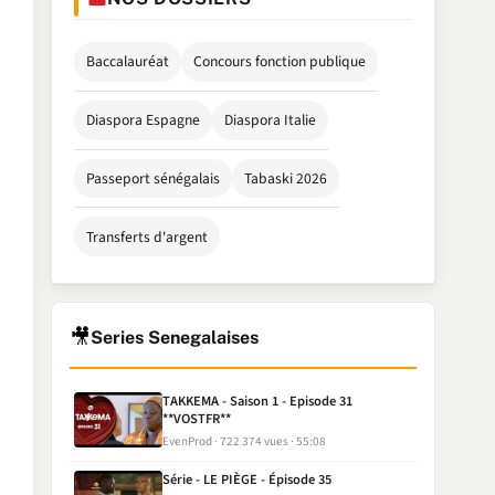
Baccalauréat
Concours fonction publique
Diaspora Espagne
Diaspora Italie
Passeport sénégalais
Tabaski 2026
Transferts d'argent
🎥
Series Senegalaises
TAKKEMA - Saison 1 - Episode 31
**VOSTFR**
EvenProd
722 374 vues
55:08
Série - LE PIÈGE - Épisode 35