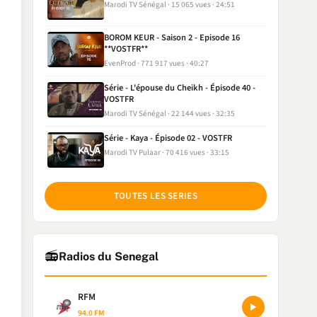
Marodi TV Sénégal
15 065 vues
24:51
BOROM KEUR - Saison 2 - Episode 16
**VOSTFR**
EvenProd
771 917 vues
40:27
Série - L'épouse du Cheikh - Épisode 40 -
VOSTFR
Marodi TV Sénégal
22 144 vues
32:35
Série - Kaya - Épisode 02 - VOSTFR
Marodi TV Pulaar
70 416 vues
33:15
TOUTES LES SERIES
📻
Radios du Senegal
RFM
94.0 FM