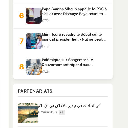
Pape Samba Mboup appelle le PDS à
s’allier avec Diomaye Faye pour les
locales et tacle Sonko
20
Mimi Touré recadre le débat sur le
mandat présidentiel : «Nul ne peut
faire plus de deux mandats
19
consécutifs de 5 ans»
Polémique sur Sangomar : Le
Gouvernement répond aux
accusations et clarifie le partage des
16
milliards
PARTENARIATS
أثر العبادات في تهذيب الأخلاق في الإسلام
Al Muslim Plus
AR