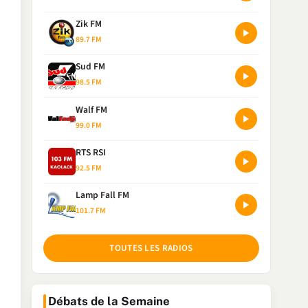
Zik FM
89.7 FM
Sud FM
98.5 FM
Walf FM
99.0 FM
RTS RSI
92.5 FM
Lamp Fall FM
101.7 FM
TOUTES LES RADIOS
Débats de la Semaine