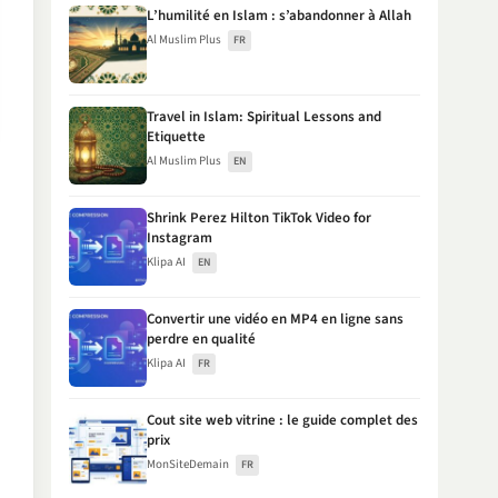
L’humilité en Islam : s’abandonner à Allah
Al Muslim Plus
FR
Travel in Islam: Spiritual Lessons and
Etiquette
Al Muslim Plus
EN
Shrink Perez Hilton TikTok Video for
Instagram
Klipa AI
EN
Convertir une vidéo en MP4 en ligne sans
perdre en qualité
Klipa AI
FR
Cout site web vitrine : le guide complet des
prix
MonSiteDemain
FR