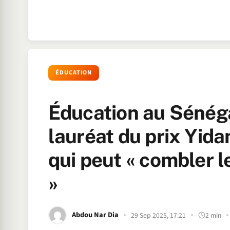
ÉDUCATION
Éducation au Séné
lauréat du prix Yid
qui peut « combler l
»
Abdou Nar Dia
29 Sep 2025, 17:21
2 min