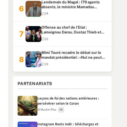
Lendemain du Magal : 179 agents
absents, le ministre Mamadou
Lamine Dianté exige des explications
24
Offense au chef de l’Etat :
Lameignou Darou, Oustaz Thieb et
Ndiaye Touba lourdement
22
condamnés
Mimi Touré recadre le débat sur le
mandat présidentiel : «Nul ne peut
faire plus de deux mandats
19
consécutifs de 5 ans»
PARTENARIATS
Leçons de foi des nations antérieures :
persévérer selon le Coran
Al Muslim Plus
FR
Instagram Reels indir : téléchargez et