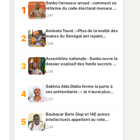
Sonko l’arroseur arrosé : comment sa
réforme du code électoral menace sa
candidature
47
Aminata Touré : «Plus de la moitié des
maires du Sénégal ont rejoint
Kiiraay»
28
Assemblée nationale : Sonko ouvre le
dossier explosif des fonds secrets et
du patrimoine présidentiel
28
Sokhna Aïda Diallo ferme la porte à
ses prétendants : « Je n’aurai plus
jamais un autre mari »
27
Boubacar Boris Diop et 142 autres
intellectuels appellent au vote
urgent de la révision
24
constitutionnelle