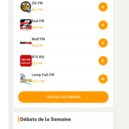
Zik FM
89.7 FM
Sud FM
98.5 FM
Walf FM
99.0 FM
RTS RSI
92.5 FM
Lamp Fall FM
101.7 FM
TOUTES LES RADIOS
Débats de la Semaine