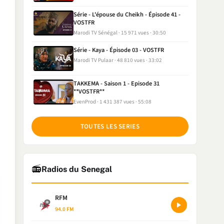
Série - L'épouse du Cheikh - Épisode 41 -
VOSTFR
Marodi TV Sénégal
15 971 vues
30:50
Série - Kaya - Épisode 03 - VOSTFR
Marodi TV Pulaar
48 810 vues
33:02
TAKKEMA - Saison 1 - Episode 31
**VOSTFR**
EvenProd
1 431 387 vues
55:08
TOUTES LES SERIES
📻
Radios du Senegal
RFM
94.0 FM