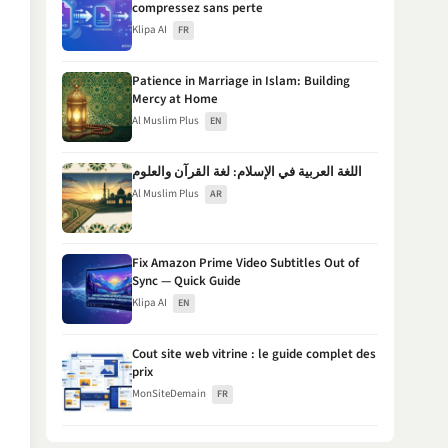
compressez sans perte
Klipa AI
FR
Patience in Marriage in Islam: Building
Mercy at Home
Al Muslim Plus
EN
اللغة العربية في الإسلام: لغة القرآن والعلوم
Al Muslim Plus
AR
Fix Amazon Prime Video Subtitles Out of
Sync — Quick Guide
Klipa AI
EN
Cout site web vitrine : le guide complet des
prix
MonSiteDemain
FR