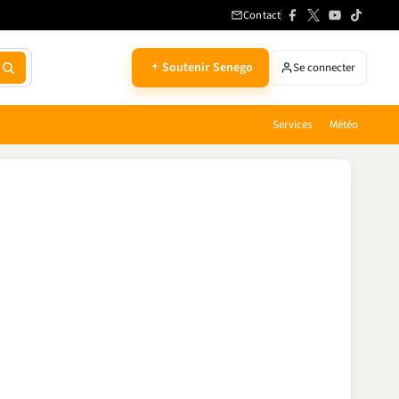
Contact
Soutenir Senego
Se connecter
Services
Météo