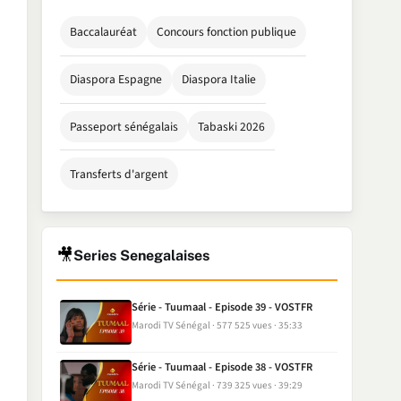
Baccalauréat
Concours fonction publique
Diaspora Espagne
Diaspora Italie
Passeport sénégalais
Tabaski 2026
Transferts d'argent
🎥
Series Senegalaises
Série - Tuumaal - Episode 39 - VOSTFR
Marodi TV Sénégal
577 525 vues
35:33
Série - Tuumaal - Episode 38 - VOSTFR
Marodi TV Sénégal
739 325 vues
39:29