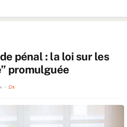
 pénal : la loi sur les
re” promulguée
n
5