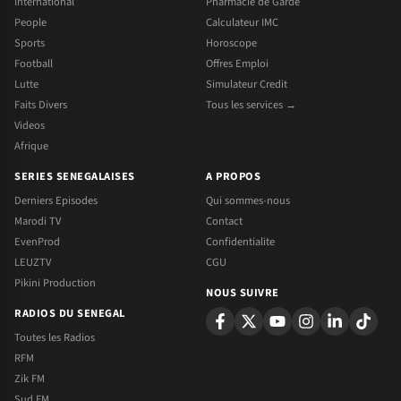
International
Pharmacie de Garde
People
Calculateur IMC
Sports
Horoscope
Football
Offres Emploi
Lutte
Simulateur Credit
Faits Divers
Tous les services →
Videos
Afrique
SERIES SENEGALAISES
A PROPOS
Derniers Episodes
Qui sommes-nous
Marodi TV
Contact
EvenProd
Confidentialite
LEUZTV
CGU
Pikini Production
NOUS SUIVRE
RADIOS DU SENEGAL
Toutes les Radios
RFM
Zik FM
Sud FM