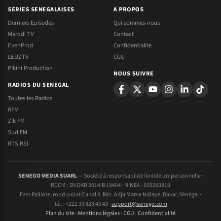
SERIES SENEGALAISES
A PROPOS
Derniers Episodes
Qui sommes-nous
Marodi TV
Contact
EvenProd
Confidentialite
LEUZTV
CGU
Pikini Production
NOUS SUIVRE
RADIOS DU SENEGAL
Toutes les Radios
RFM
Zik FM
Sud FM
RTS RSI
SENEGO MEDIA SUARL
— Société à responsabilité limitée unipersonnelle ·
RCCM : SN DKR 2014.B 19404 · NINEA : 005263819
Fass Paillote, rond-point Canal 4, Rés. Adja Mame Ndiaye, Dakar, Sénégal ·
Tél. : +221 33 823 43 43 ·
support@senego.com
Plan du site
·
Mentions légales
·
CGU
·
Confidentialité