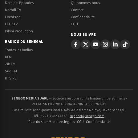
Derniers Episodes
Qui sommes-nous
Marodi TV
Contact
EvenProd
Confidentialite
LEUZTV
CGU
Pikini Production
NOUS SUIVRE
RADIOS DU SENEGAL
Toutes les Radios
RFM
Zik FM
Sud FM
RTS RSI
SENEGO MEDIA SUARL
— Société à responsabilité limitée unipersonnelle ·
RCCM : SN DKR 2014.B 19404 · NINEA : 005263819
Fass Paillote, rond-point Canal 4, Rés. Adja Mame Ndiaye, Dakar, Sénégal ·
Tél. : +221 33 823 43 43 ·
support@senego.com
Plan du site
·
Mentions légales
·
CGU
·
Confidentialité