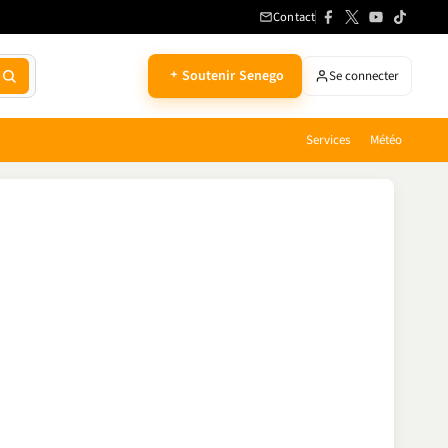
Contact
Soutenir Senego
Se connecter
Services
Météo