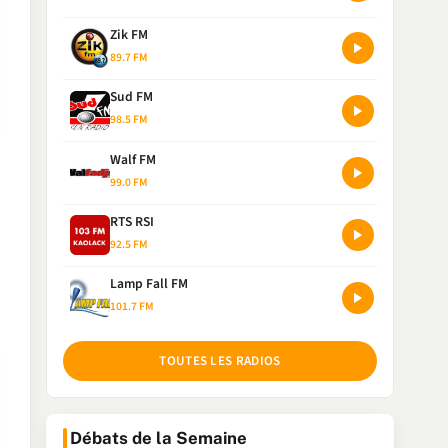
Zik FM
89.7 FM
Sud FM
98.5 FM
Walf FM
99.0 FM
RTS RSI
92.5 FM
Lamp Fall FM
101.7 FM
TOUTES LES RADIOS
Débats de la Semaine