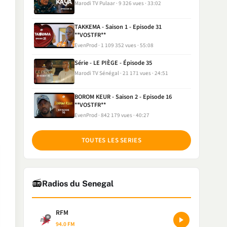
Marodi TV Pulaar
9 326 vues
33:02
TAKKEMA - Saison 1 - Episode 31
**VOSTFR**
EvenProd
1 109 352 vues
55:08
Série - LE PIÈGE - Épisode 35
Marodi TV Sénégal
21 171 vues
24:51
BOROM KEUR - Saison 2 - Episode 16
**VOSTFR**
EvenProd
842 179 vues
40:27
TOUTES LES SERIES
📻
Radios du Senegal
RFM
94.0 FM