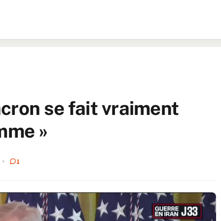
cron se fait vraiment
emme »
1