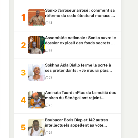
Sonko l’arroseur arrosé : comment sa
réforme du code électoral menace sa
candidature
43
Assemblée nationale : Sonko ouvre le
dossier explosif des fonds secrets et
du patrimoine présidentiel
28
Sokhna Aïda Diallo ferme la porte à
ses prétendants : « Je n’aurai plus
jamais un autre mari »
27
Aminata Touré : «Plus de la moitié des
maires du Sénégal ont rejoint
Kiiraay»
25
Boubacar Boris Diop et 142 autres
intellectuels appellent au vote
urgent de la révision
24
constitutionnelle