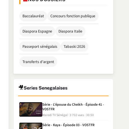
Baccalauréat
Concours fonction publique
Diaspora Espagne
Diaspora Italie
Passeport sénégalais
Tabaski 2026
Transferts d'argent
🎥
Series Senegalaises
Série - L'épouse du Cheikh - Épisode 41 -
VOSTFR
Marodi TV Sénégal
3 702 vues
30:50
Série - Kaya - Épisode 03 - VOSTFR