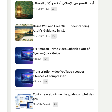
آداب السفر في الإسلام: أحكام وأذكار المسافر
Al Muslim Plus
AR
Divine Will and Free Will: Understanding
Allah’s Guidance in Islam
Al Muslim Plus
EN
Fix Amazon Prime Video Subtitles Out of
Sync — Quick Guide
Klipa AI
EN
Transcription vidéo YouTube : couper
silences et compresser
Klipa AI
FR
Cout site web vitrine : le guide complet des
prix
MonSiteDemain
FR