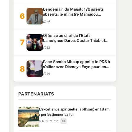
Lendemain du Magal : 179 agents
absents, le ministre Mamadou
Lamine Dianté exige des explications
24
Offense au chef de l’Etat :
Lameignou Darou, Oustaz Thieb et
Ndiaye Touba lourdement
22
condamnés
Pape Samba Mboup appelle le PDS à
s’allier avec Diomaye Faye pour les
locales et tacle Sonko
20
PARTENARIATS
L’excellence spirituelle (al-Ihsan) en Islam
: perfectionner sa foi
Al Muslim Plus
FR