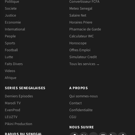
Politique
Convertisseur FCFA
Societe
Meteo Senegal
Justice
Salaire Net
Economie
Horaires Priere
International
Pharmacie de Garde
People
Calculateur IMC
Sports
Horoscope
Football
Offres Emploi
Lutte
Simulateur Credit
Faits Divers
Tous les services →
Videos
Afrique
SERIES SENEGALAISES
A PROPOS
Derniers Episodes
Qui sommes-nous
Marodi TV
Contact
EvenProd
Confidentialite
LEUZTV
CGU
Pikini Production
NOUS SUIVRE
RADIOS DU SENEGAL