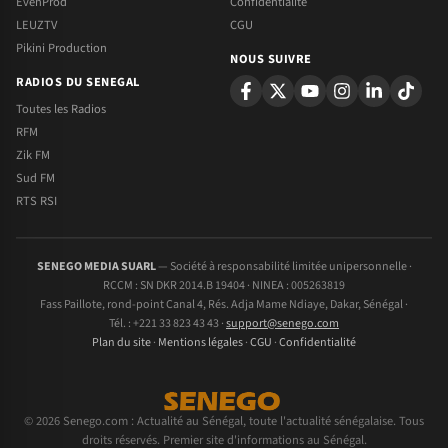
EvenProd
Confidentialite
LEUZTV
CGU
Pikini Production
NOUS SUIVRE
RADIOS DU SENEGAL
Toutes les Radios
RFM
Zik FM
Sud FM
RTS RSI
SENEGO MEDIA SUARL
— Société à responsabilité limitée unipersonnelle ·
RCCM : SN DKR 2014.B 19404 · NINEA : 005263819
Fass Paillote, rond-point Canal 4, Rés. Adja Mame Ndiaye, Dakar, Sénégal ·
Tél. : +221 33 823 43 43 ·
support@senego.com
Plan du site
·
Mentions légales
·
CGU
·
Confidentialité
© 2026 Senego.com : Actualité au Sénégal, toute l'actualité sénégalaise. Tous
droits réservés. Premier site d'informations au Sénégal.