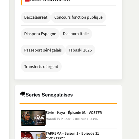
Baccalauréat
Concours fonction publique
Diaspora Espagne
Diaspora Italie
Passeport sénégalais
Tabaski 2026
Transferts d'argent
🎥
Series Senegalaises
Série - Kaya - Épisode 03 - VOSTFR
Marodi TV Pulaar
2 000 vues
33:02
TAKKEMA - Saison 1 - Episode 31
**VOSTFR**