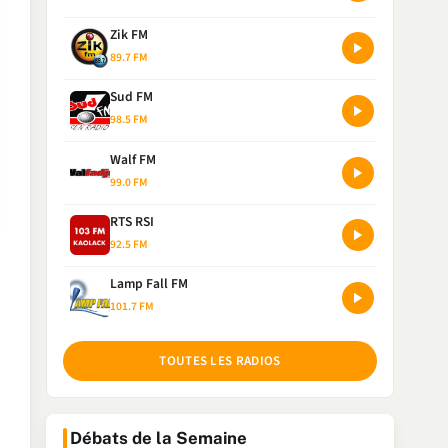
Zik FM
89.7 FM
Sud FM
98.5 FM
Walf FM
99.0 FM
RTS RSI
92.5 FM
Lamp Fall FM
101.7 FM
TOUTES LES RADIOS
Débats de la Semaine