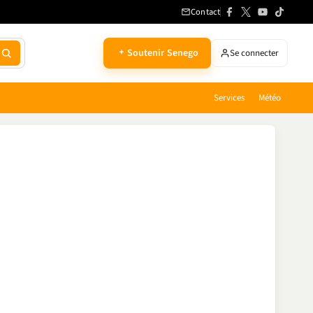
Contact
Soutenir Senego
Se connecter
Services
Météo