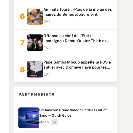
Aminata Touré : «Plus de la moitié des
maires du Sénégal ont rejoint
Kiiraay»
22
Offense au chef de l’Etat :
Lameignou Darou, Oustaz Thieb et
Ndiaye Touba lourdement
22
condamnés
Pape Samba Mboup appelle le PDS à
s’allier avec Diomaye Faye pour les
locales et tacle Sonko
20
PARTENARIATS
Fix Amazon Prime Video Subtitles Out of
Sync — Quick Guide
Klipa AI
EN