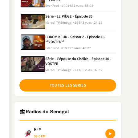
EvenProd
1 001 832 vues
55:08
Série - LE PIÈGE - Épisode 35
Marodi TV Sénégal
19 543 vues
24:51
BOROM KEUR - Saison 2 - Episode 16
**VOSTFR**
EvenProd
819 357 vues
40:27
Série - L'épouse du Cheikh - Épisode 40 -
VOSTFR
Marodi TV Sénégal
23 450 vues
32:35
TOUTES LES SERIES
📻
Radios du Senegal
RFM
94.0 FM