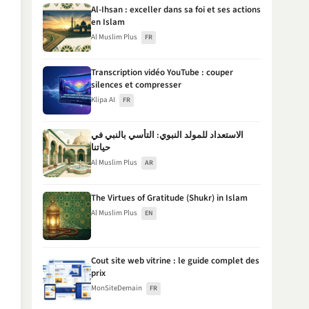
Al-Ihsan : exceller dans sa foi et ses actions
en Islam
Al Muslim Plus
FR
Transcription vidéo YouTube : couper
silences et compresser
Klipa AI
FR
الاستعداد للمولد النبوي: التأسي بالنبي في
حياتنا
Al Muslim Plus
AR
The Virtues of Gratitude (Shukr) in Islam
Al Muslim Plus
EN
Cout site web vitrine : le guide complet des
prix
MonSiteDemain
FR