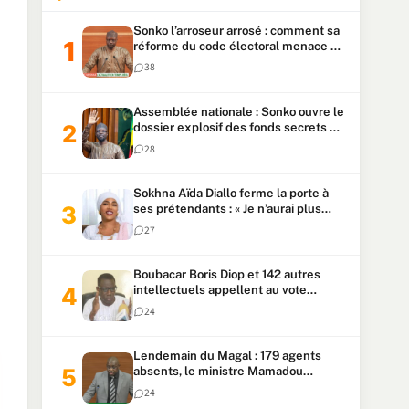
Sonko l’arroseur arrosé : comment sa
réforme du code électoral menace sa
candidature
38
Assemblée nationale : Sonko ouvre le
dossier explosif des fonds secrets et
du patrimoine présidentiel
28
Sokhna Aïda Diallo ferme la porte à
ses prétendants : « Je n’aurai plus
jamais un autre mari »
27
Boubacar Boris Diop et 142 autres
intellectuels appellent au vote
urgent de la révision
24
constitutionnelle
Lendemain du Magal : 179 agents
absents, le ministre Mamadou
Lamine Dianté exige des explications
24