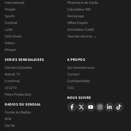
International
Pharmacie de Garde
People
Calculateur IMC
Sports
Horoscope
Football
Offres Emploi
Lutte
Simulateur Credit
Faits Divers
Tous les services →
Videos
Afrique
SERIES SENEGALAISES
A PROPOS
Derniers Episodes
Qui sommes-nous
Marodi TV
Contact
EvenProd
Confidentialite
LEUZTV
CGU
Pikini Production
NOUS SUIVRE
RADIOS DU SENEGAL
Toutes les Radios
RFM
Zik FM