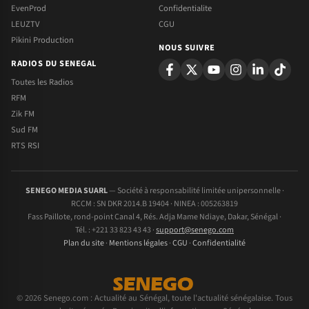
EvenProd
Confidentialite
LEUZTV
CGU
Pikini Production
NOUS SUIVRE
RADIOS DU SENEGAL
Toutes les Radios
RFM
Zik FM
Sud FM
RTS RSI
SENEGO MEDIA SUARL
— Société à responsabilité limitée unipersonnelle ·
RCCM : SN DKR 2014.B 19404 · NINEA : 005263819
Fass Paillote, rond-point Canal 4, Rés. Adja Mame Ndiaye, Dakar, Sénégal ·
Tél. : +221 33 823 43 43 ·
support@senego.com
Plan du site
·
Mentions légales
·
CGU
·
Confidentialité
© 2026 Senego.com : Actualité au Sénégal, toute l'actualité sénégalaise. Tous