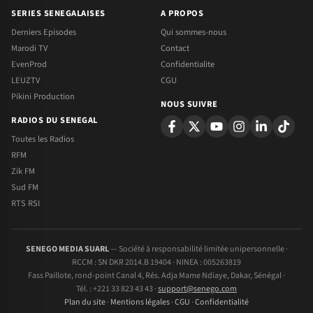
SERIES SENEGALAISES
A PROPOS
Derniers Episodes
Qui sommes-nous
Marodi TV
Contact
EvenProd
Confidentialite
LEUZTV
CGU
Pikini Production
NOUS SUIVRE
RADIOS DU SENEGAL
Toutes les Radios
RFM
Zik FM
Sud FM
RTS RSI
SENEGO MEDIA SUARL
— Société à responsabilité limitée unipersonnelle ·
RCCM : SN DKR 2014.B 19404 · NINEA : 005263819
Fass Paillote, rond-point Canal 4, Rés. Adja Mame Ndiaye, Dakar, Sénégal ·
Tél. : +221 33 823 43 43 ·
support@senego.com
Plan du site
·
Mentions légales
·
CGU
·
Confidentialité