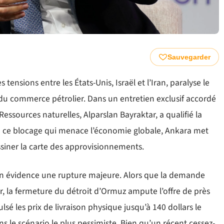
Sauvegarder
tensions entre les États-Unis, Israël et l’Iran, paralyse le
du commerce pétrolier. Dans un entretien exclusif accordé
 Ressources naturelles, Alparslan Bayraktar, a qualifié la
e à ce blocage qui menace l’économie globale, Ankara met
ssiner la carte des approvisionnements.
 en évidence une rupture majeure. Alors que la demande
ur, la fermeture du détroit d’Ormuz ampute l’offre de près
ulsé les prix de livraison physique jusqu’à 140 dollars le
ns le scénario le plus pessimiste. Bien qu’un récent cessez-