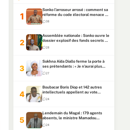
Sonko l’arroseur arrosé : comment sa
réforme du code électoral menace sa
candidature
38
Assemblée nationale : Sonko ouvre le
dossier explosif des fonds secrets et
du patrimoine présidentiel
28
Sokhna Aïda Diallo ferme la porte à
ses prétendants : « Je n’aurai plus
jamais un autre mari »
27
Boubacar Boris Diop et 142 autres
intellectuels appellent au vote
urgent de la révision
24
constitutionnelle
Lendemain du Magal : 179 agents
absents, le ministre Mamadou
Lamine Dianté exige des explications
24