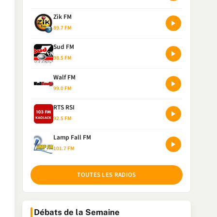
Zik FM
89.7 FM
Sud FM
98.5 FM
Walf FM
99.0 FM
RTS RSI
92.5 FM
Lamp Fall FM
101.7 FM
TOUTES LES RADIOS
Débats de la Semaine