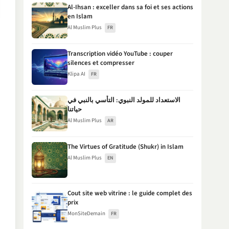
Al-Ihsan : exceller dans sa foi et ses actions
en Islam
Al Muslim Plus
FR
Transcription vidéo YouTube : couper
silences et compresser
Klipa AI
FR
الاستعداد للمولد النبوي: التأسي بالنبي في
حياتنا
Al Muslim Plus
AR
The Virtues of Gratitude (Shukr) in Islam
Al Muslim Plus
EN
Cout site web vitrine : le guide complet des
prix
MonSiteDemain
FR