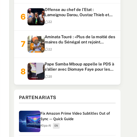
Offense au chef de l’Etat :
Lameignou Darou, Oustaz Thieb et
Ndiaye Touba lourdement
22
condamnés
Aminata Touré : «Plus de la moitié des
maires du Sénégal ont rejoint
Kiiraay»
22
Pape Samba Mboup appelle le PDS à
s’allier avec Diomaye Faye pour les
locales et tacle Sonko
20
PARTENARIATS
Fix Amazon Prime Video Subtitles Out of
Sync — Quick Guide
Klipa AI
EN