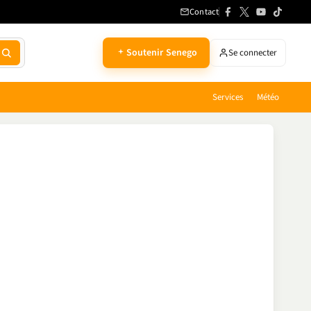
Contact
Soutenir Senego
Se connecter
Services
Météo