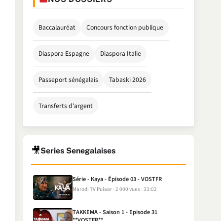
Baccalauréat
Concours fonction publique
Diaspora Espagne
Diaspora Italie
Passeport sénégalais
Tabaski 2026
Transferts d'argent
🎥
Series Senegalaises
Série - Kaya - Épisode 03 - VOSTFR
Marodi TV Pulaar
2 000 vues
33:02
TAKKEMA - Saison 1 - Episode 31
**VOSTFR**