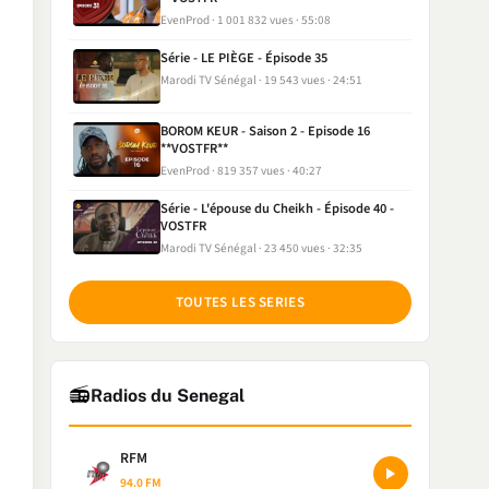
EvenProd
1 001 832 vues
55:08
Série - LE PIÈGE - Épisode 35
Marodi TV Sénégal
19 543 vues
24:51
BOROM KEUR - Saison 2 - Episode 16
**VOSTFR**
EvenProd
819 357 vues
40:27
Série - L'épouse du Cheikh - Épisode 40 -
VOSTFR
Marodi TV Sénégal
23 450 vues
32:35
TOUTES LES SERIES
📻
Radios du Senegal
RFM
94.0 FM