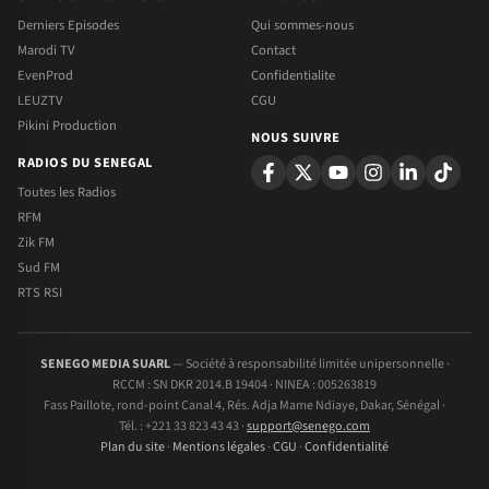
Derniers Episodes
Qui sommes-nous
Marodi TV
Contact
EvenProd
Confidentialite
LEUZTV
CGU
Pikini Production
NOUS SUIVRE
RADIOS DU SENEGAL
Toutes les Radios
RFM
Zik FM
Sud FM
RTS RSI
SENEGO MEDIA SUARL
— Société à responsabilité limitée unipersonnelle ·
RCCM : SN DKR 2014.B 19404 · NINEA : 005263819
Fass Paillote, rond-point Canal 4, Rés. Adja Mame Ndiaye, Dakar, Sénégal ·
Tél. : +221 33 823 43 43 ·
support@senego.com
Plan du site
·
Mentions légales
·
CGU
·
Confidentialité