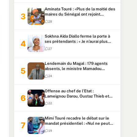
Aminata Touré : «Plus de la moitié des
maires du Sénégal ont rejoint
Kiiraay»
28
Sokhna Aïda Diallo ferme la porte à
ses prétendants : « Je n’aurai plus
jamais un autre mari »
27
Lendemain du Magal : 179 agents
absents, le ministre Mamadou
Lamine Dianté exige des explications
24
Offense au chef de l’Etat :
Lameignou Darou, Oustaz Thieb et
Ndiaye Touba lourdement
22
condamnés
Mimi Touré recadre le débat sur le
mandat présidentiel : «Nul ne peut
faire plus de deux mandats
19
consécutifs de 5 ans»