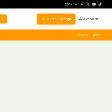
Contact
Soutenir Senego
Se connecter
Services
Météo