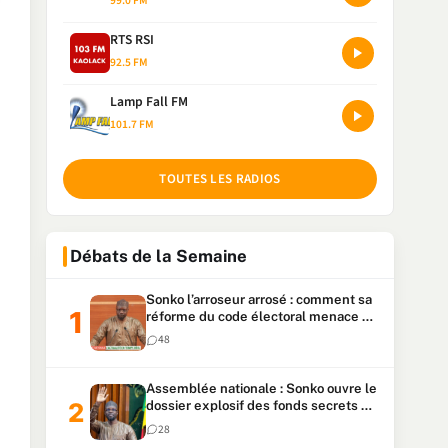
99.0 FM
RTS RSI
92.5 FM
Lamp Fall FM
101.7 FM
TOUTES LES RADIOS
Débats de la Semaine
Sonko l’arroseur arrosé : comment sa
réforme du code électoral menace sa
candidature
48
Assemblée nationale : Sonko ouvre le
dossier explosif des fonds secrets et
du patrimoine présidentiel
28