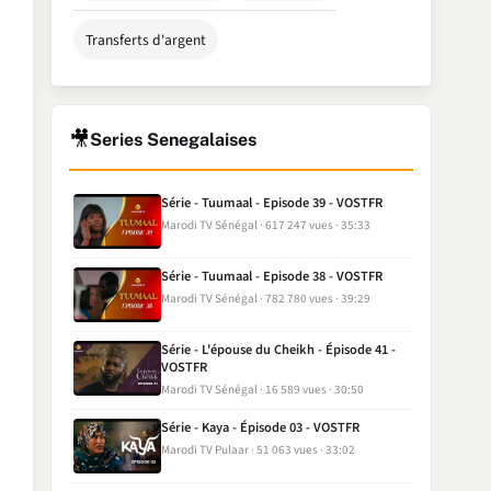
Transferts d'argent
🎥
Series Senegalaises
Série - Tuumaal - Episode 39 - VOSTFR
Marodi TV Sénégal
617 247 vues
35:33
Série - Tuumaal - Episode 38 - VOSTFR
Marodi TV Sénégal
782 780 vues
39:29
Série - L'épouse du Cheikh - Épisode 41 -
VOSTFR
Marodi TV Sénégal
16 589 vues
30:50
Série - Kaya - Épisode 03 - VOSTFR
Marodi TV Pulaar
51 063 vues
33:02