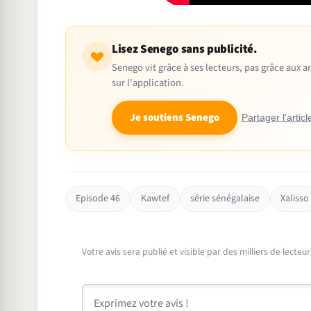
Lisez Senego sans publicité.
Senego vit grâce à ses lecteurs, pas grâce aux
sur l'application.
Je soutiens Senego
Partager l'articl
Episode 46
Kawtef
série sénégalaise
Xalisso
Votre avis sera publié et visible par des milliers de lecte
Commentaire