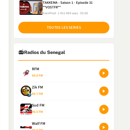
TAKKEMA - Saison 1 - Episode 31
**VOSTFR**
EvenProd
1 451 484 vues
55:08
TOUTES LES SERIES
📻
Radios du Senegal
RFM
94.0 FM
Zik FM
89.7 FM
Sud FM
98.5 FM
Walf FM