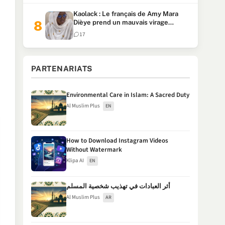
Kaolack : Le français de Amy Mara
Dièye prend un mauvais virage
(Vidéo)
17
PARTENARIATS
Environmental Care in Islam: A Sacred Duty
Al Muslim Plus
EN
How to Download Instagram Videos
Without Watermark
Klipa AI
EN
أثر العبادات في تهذيب شخصية المسلم
Al Muslim Plus
AR