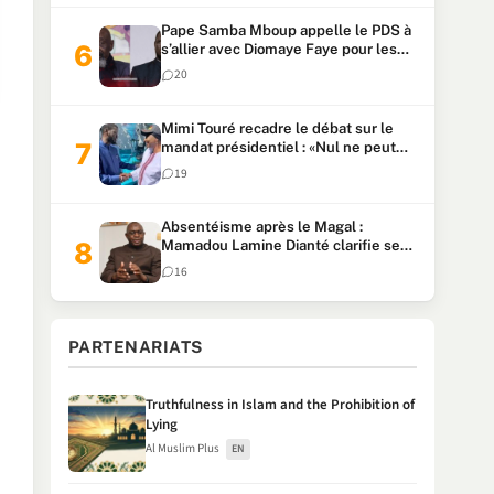
Pape Samba Mboup appelle le PDS à
s’allier avec Diomaye Faye pour les
locales et tacle Sonko
20
Mimi Touré recadre le débat sur le
mandat présidentiel : «Nul ne peut
faire plus de deux mandats
19
consécutifs de 5 ans»
Absentéisme après le Magal :
Mamadou Lamine Dianté clarifie ses
propos après la polémique
16
PARTENARIATS
Truthfulness in Islam and the Prohibition of
Lying
Al Muslim Plus
EN