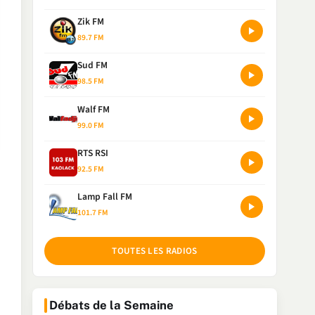
Zik FM
89.7 FM
Sud FM
98.5 FM
Walf FM
99.0 FM
RTS RSI
92.5 FM
Lamp Fall FM
101.7 FM
TOUTES LES RADIOS
Débats de la Semaine