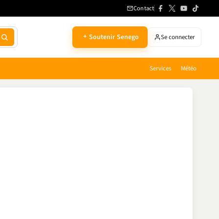
Contact
Soutenir Senego
Se connecter
Services
Météo