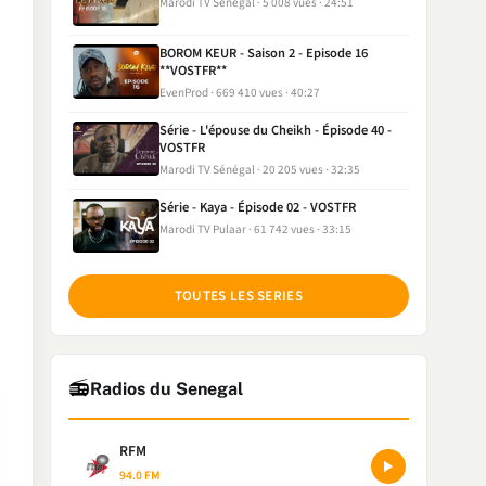
Marodi TV Sénégal
5 008 vues
24:51
BOROM KEUR - Saison 2 - Episode 16
**VOSTFR**
EvenProd
669 410 vues
40:27
Série - L'épouse du Cheikh - Épisode 40 -
VOSTFR
Marodi TV Sénégal
20 205 vues
32:35
Série - Kaya - Épisode 02 - VOSTFR
Marodi TV Pulaar
61 742 vues
33:15
TOUTES LES SERIES
📻
Radios du Senegal
RFM
94.0 FM