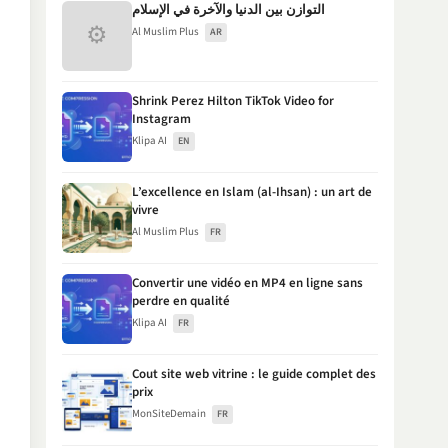
التوازن بين الدنيا والآخرة في الإسلام
⚙
Al Muslim Plus
AR
Shrink Perez Hilton TikTok Video for
Instagram
Klipa AI
EN
L’excellence en Islam (al-Ihsan) : un art de
vivre
Al Muslim Plus
FR
Convertir une vidéo en MP4 en ligne sans
perdre en qualité
Klipa AI
FR
Cout site web vitrine : le guide complet des
prix
MonSiteDemain
FR