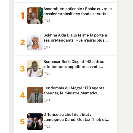
Assemblée nationale : Sonko ouvre le
dossier explosif des fonds secrets et
du patrimoine présidentiel
28
Sokhna Aïda Diallo ferme la porte à
ses prétendants : « Je n’aurai plus
jamais un autre mari »
27
Boubacar Boris Diop et 142 autres
intellectuels appellent au vote
urgent de la révision
24
constitutionnelle
Lendemain du Magal : 179 agents
absents, le ministre Mamadou
Lamine Dianté exige des explications
24
Offense au chef de l’Etat :
Lameignou Darou, Oustaz Thieb et
Ndiaye Touba lourdement
22
condamnés