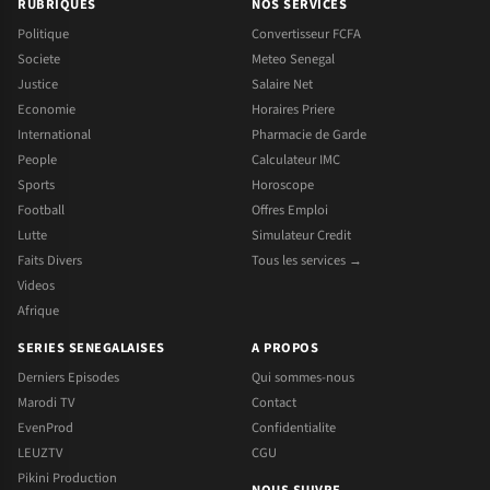
RUBRIQUES
NOS SERVICES
Politique
Convertisseur FCFA
Societe
Meteo Senegal
Justice
Salaire Net
Economie
Horaires Priere
International
Pharmacie de Garde
People
Calculateur IMC
Sports
Horoscope
Football
Offres Emploi
Lutte
Simulateur Credit
Faits Divers
Tous les services →
Videos
Afrique
SERIES SENEGALAISES
A PROPOS
Derniers Episodes
Qui sommes-nous
Marodi TV
Contact
EvenProd
Confidentialite
LEUZTV
CGU
Pikini Production