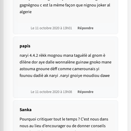
gagnègnou c est la mème façon que nignou joker al
algerie
Le 11 octobre 2020 à 13h01
Répondre
papis
naryi 4.4.2 rèkk mognou mana taguèlè al gnom è
dìlène dor aye dalle wonnalène guinaw gnoko mane
astouma gnoune dèff comme camerounais yi
founou dadiè ak naryi .naryi gnoiye moudiou dawe
Le 11 octobre 2020 à 13h08
Répondre
Sanka
Pourquoi critiquer tout le temps ? C’est nous dans
nous au lieu d’encourager ou de donner conseils