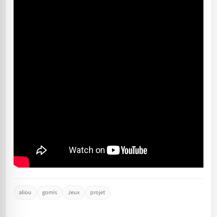
aliou
gomis
Jeux
projet