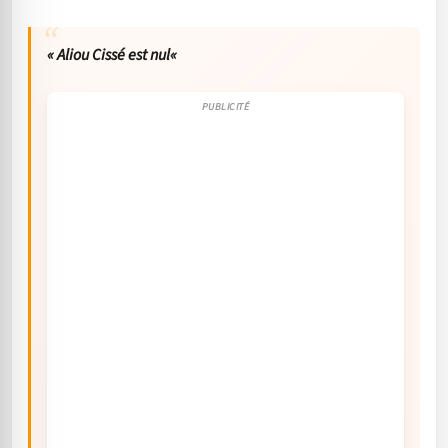
«
Aliou Cissé est nul
«