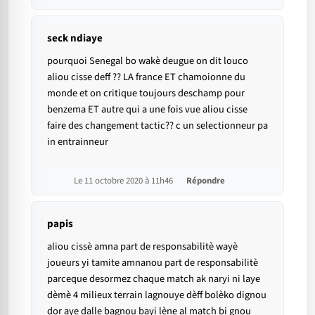
seck ndiaye
pourquoi Senegal bo wakè deugue on dit louco
aliou cisse deff ?? LA france ET chamoionne du
monde et on critique toujours deschamp pour
benzema ET autre qui a une fois vue aliou cisse
faire des changement tactic?? c un selectionneur pa
in entrainneur
Le 11 octobre 2020 à 11h46
Répondre
papis
aliou cissè amna part de responsabilitè wayè
joueurs yi tamite amnanou part de responsabilitè
parceque desormez chaque match ak naryi ni laye
dèmè 4 milieux terrain lagnouye dèff bolèko dignou
dor aye dalle bagnou bayi lène al match bi gnou