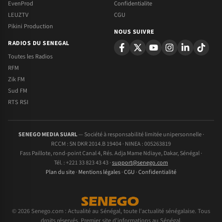
EvenProd
Confidentialite
LEUZTV
CGU
Pikini Production
NOUS SUIVRE
RADIOS DU SENEGAL
Toutes les Radios
RFM
Zik FM
Sud FM
RTS RSI
SENEGO MEDIA SUARL
— Société à responsabilité limitée unipersonnelle ·
RCCM : SN DKR 2014.B 19404 · NINEA : 005263819
Fass Paillote, rond-point Canal 4, Rés. Adja Mame Ndiaye, Dakar, Sénégal ·
Tél. : +221 33 823 43 43 ·
support@senego.com
Plan du site
·
Mentions légales
·
CGU
·
Confidentialité
© 2026 Senego.com : Actualité au Sénégal, toute l'actualité sénégalaise. Tous
droits réservés. Premier site d'informations au Sénégal.