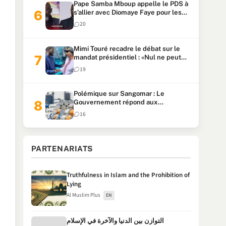
Pape Samba Mboup appelle le PDS à
s’allier avec Diomaye Faye pour les
locales et tacle Sonko
20
Mimi Touré recadre le débat sur le
mandat présidentiel : «Nul ne peut
faire plus de deux mandats
19
consécutifs de 5 ans»
Polémique sur Sangomar : Le
Gouvernement répond aux
accusations et clarifie le partage des
16
milliards
PARTENARIATS
Truthfulness in Islam and the Prohibition of
Lying
Al Muslim Plus
EN
التوازن بين الدنيا والآخرة في الإسلام