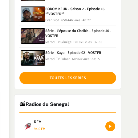
BOROM KEUR - Saison 2 - Episode 16
**VOSTFR**
EvenProd
658 446 vues
40:27
Série - L'épouse du Cheikh - Épisode 40 -
VOSTFR
Marodi TV Sénégal
20 070 vues
32:35
Série - Kaya - Épisode 02 - VOSTFR
Marodi TV Pulaar
60 964 vues
33:15
TOUTES LES SERIES
📻
Radios du Senegal
RFM
94.0 FM