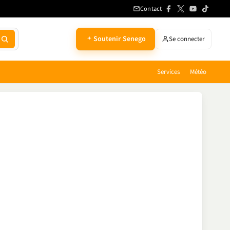
Contact
Soutenir Senego
Se connecter
Services
Météo