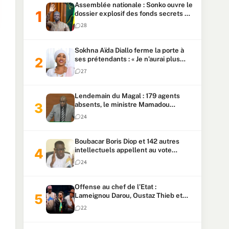
Assemblée nationale : Sonko ouvre le
dossier explosif des fonds secrets et
du patrimoine présidentiel
28
Sokhna Aïda Diallo ferme la porte à
ses prétendants : « Je n’aurai plus
jamais un autre mari »
27
Lendemain du Magal : 179 agents
absents, le ministre Mamadou
Lamine Dianté exige des explications
24
Boubacar Boris Diop et 142 autres
intellectuels appellent au vote
urgent de la révision
24
constitutionnelle
Offense au chef de l’Etat :
Lameignou Darou, Oustaz Thieb et
Ndiaye Touba lourdement
22
condamnés