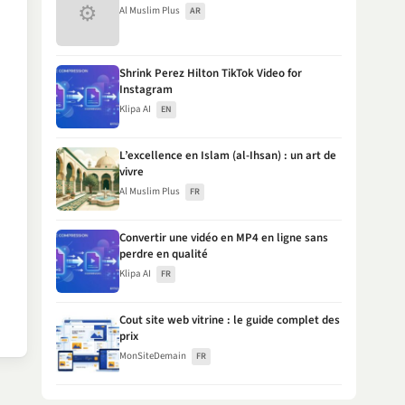
⚙
Al Muslim Plus
AR
Shrink Perez Hilton TikTok Video for
Instagram
Klipa AI
EN
L’excellence en Islam (al-Ihsan) : un art de
vivre
Al Muslim Plus
FR
Convertir une vidéo en MP4 en ligne sans
perdre en qualité
Klipa AI
FR
Cout site web vitrine : le guide complet des
prix
MonSiteDemain
FR