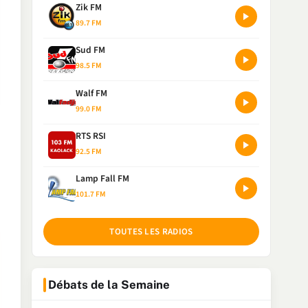
Zik FM
89.7 FM
Sud FM
98.5 FM
Walf FM
99.0 FM
RTS RSI
92.5 FM
Lamp Fall FM
101.7 FM
TOUTES LES RADIOS
Débats de la Semaine