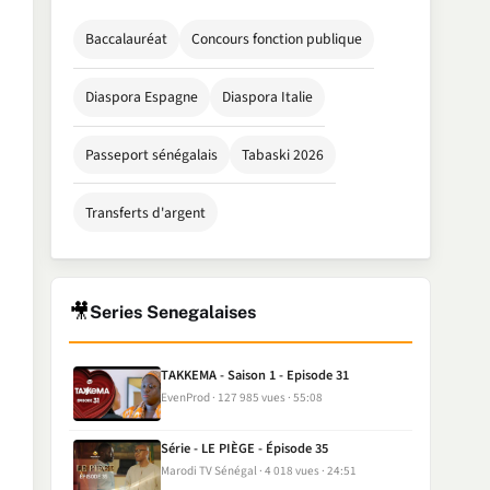
Baccalauréat
Concours fonction publique
Diaspora Espagne
Diaspora Italie
Passeport sénégalais
Tabaski 2026
Transferts d'argent
🎥
Series Senegalaises
TAKKEMA - Saison 1 - Episode 31
EvenProd
127 985 vues
55:08
Série - LE PIÈGE - Épisode 35
Marodi TV Sénégal
4 018 vues
24:51