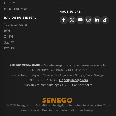
LEUZTV
CGU
Pikini Production
NOUS SUIVRE
RADIOS DU SENEGAL
Toutes les Radios
RFM
Zik FM
Sud FM
RTS RSI
SENEGO MEDIA SUARL
— Société à responsabilité limitée unipersonnelle ·
RCCM : SN DKR 2014.B 19404 · NINEA : 005263819
Fass Paillote, rond-point Canal 4, Rés. Adja Mame Ndiaye, Dakar, Sénégal ·
Tél. : +221 33 823 43 43 ·
support@senego.com
Plan du site
·
Mentions légales
·
CGU
·
Confidentialité
© 2026 Senego.com : Actualité au Sénégal, toute l'actualité sénégalaise. Tous
droits réservés. Premier site d'informations au Sénégal.