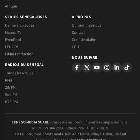
Afrique
SERIES SENEGALAISES
A PROPOS
Derniers Episodes
Qui sommes-nous
Marodi TV
Contact
EvenProd
Confidentialite
LEUZTV
CGU
Pikini Production
NOUS SUIVRE
RADIOS DU SENEGAL
Toutes les Radios
RFM
Zik FM
Sud FM
RTS RSI
SENEGO MEDIA SUARL
— Société à responsabilité limitée unipersonnelle ·
RCCM : SN DKR 2014.B 19404 · NINEA : 005263819
Fass Paillote, rond-point Canal 4, Rés. Adja Mame Ndiaye, Dakar, Sénégal ·