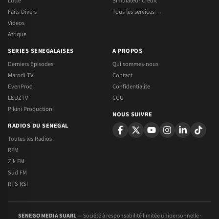
Lutte
Simulateur Credit
Faits Divers
Tous les services →
Videos
Afrique
SERIES SENEGALAISES
A PROPOS
Derniers Episodes
Qui sommes-nous
Marodi TV
Contact
EvenProd
Confidentialite
LEUZTV
CGU
Pikini Production
NOUS SUIVRE
RADIOS DU SENEGAL
Toutes les Radios
RFM
Zik FM
Sud FM
RTS RSI
SENEGO MEDIA SUARL
— Société à responsabilité limitée unipersonnelle ·