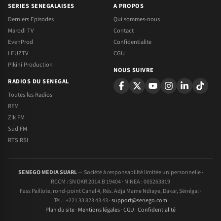
SERIES SENEGALAISES
A PROPOS
Derniers Episodes
Qui sommes-nous
Marodi TV
Contact
EvenProd
Confidentialite
LEUZTV
CGU
Pikini Production
NOUS SUIVRE
RADIOS DU SENEGAL
Toutes les Radios
RFM
Zik FM
Sud FM
RTS RSI
SENEGO MEDIA SUARL
— Société à responsabilité limitée unipersonnelle ·
RCCM : SN DKR 2014.B 19404 · NINEA : 005263819
Fass Paillote, rond-point Canal 4, Rés. Adja Mame Ndiaye, Dakar, Sénégal ·
Tél. : +221 33 823 43 43 ·
support@senego.com
Plan du site
·
Mentions légales
·
CGU
·
Confidentialité