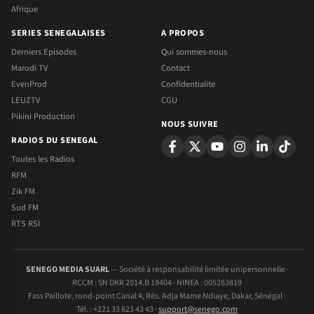
Afrique
SERIES SENEGALAISES
A PROPOS
Derniers Episodes
Qui sommes-nous
Marodi TV
Contact
EvenProd
Confidentialite
LEUZTV
CGU
Pikini Production
NOUS SUIVRE
RADIOS DU SENEGAL
Toutes les Radios
RFM
Zik FM
Sud FM
RTS RSI
SENEGO MEDIA SUARL
— Société à responsabilité limitée unipersonnelle ·
RCCM : SN DKR 2014.B 19404 · NINEA : 005263819
Fass Paillote, rond-point Canal 4, Rés. Adja Mame Ndiaye, Dakar, Sénégal ·
Tél. : +221 33 823 43 43 ·
support@senego.com