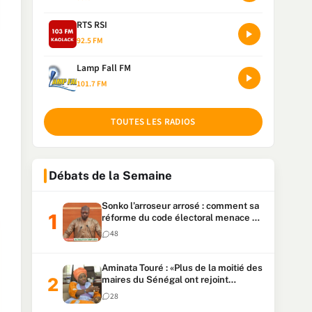
RTS RSI
92.5 FM
Lamp Fall FM
101.7 FM
TOUTES LES RADIOS
Débats de la Semaine
Sonko l’arroseur arrosé : comment sa
réforme du code électoral menace sa
candidature
48
Aminata Touré : «Plus de la moitié des
maires du Sénégal ont rejoint
Kiiraay»
28