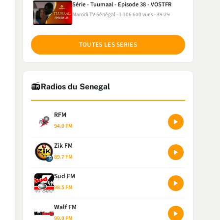
Série - Tuumaal - Episode 38 - VOSTFR
Marodi TV Sénégal
1 106 600 vues
39:29
TOUTES LES SERIES
📻
Radios du Senegal
RFM
94.0 FM
Zik FM
89.7 FM
Sud FM
98.5 FM
Walf FM
99.0 FM