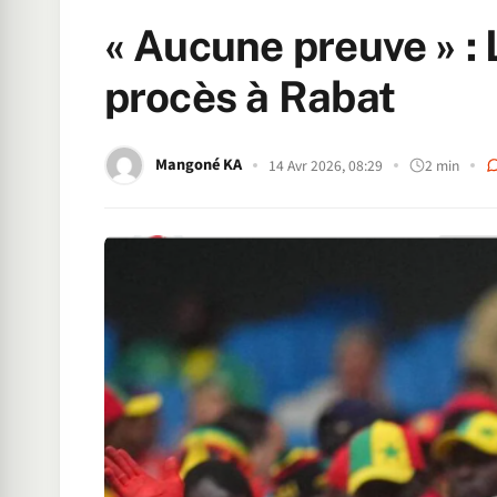
« Aucune preuve » :
procès à Rabat
Mangoné KA
14 Avr 2026, 08:29
2 min