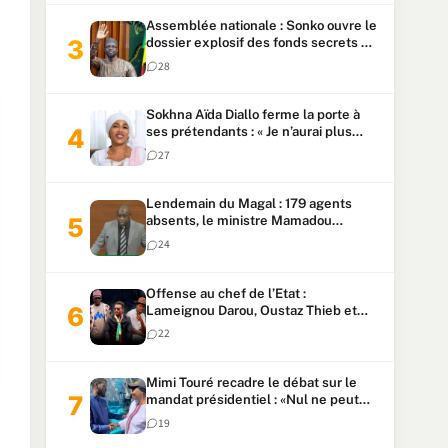
Assemblée nationale : Sonko ouvre le
dossier explosif des fonds secrets et
du patrimoine présidentiel
28
Sokhna Aïda Diallo ferme la porte à
ses prétendants : « Je n’aurai plus
jamais un autre mari »
27
Lendemain du Magal : 179 agents
absents, le ministre Mamadou
Lamine Dianté exige des explications
24
Offense au chef de l’Etat :
Lameignou Darou, Oustaz Thieb et
Ndiaye Touba lourdement
22
condamnés
Mimi Touré recadre le débat sur le
mandat présidentiel : «Nul ne peut
faire plus de deux mandats
19
consécutifs de 5 ans»