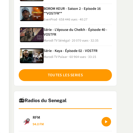
BOROM KEUR - Saison 2 - Episode 16
**VOSTFR**
EvenProd
658 446 vues
40:27
Série - L'épouse du Cheikh - Épisode 40 -
VOSTFR
Marodi TV Sénégal
20 070 vues
32:35
Série - Kaya - Épisode 02 - VOSTFR
Marodi TV Pulaar
60 964 vues
33:15
TOUTES LES SERIES
📻
Radios du Senegal
RFM
94.0 FM