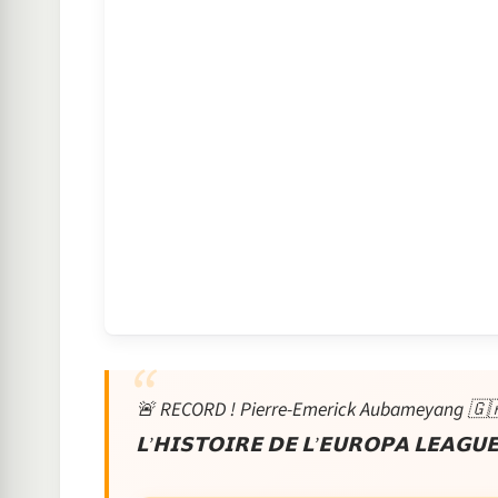
🚨 RECORD ! Pierre-Emerick Aubameyang 🇬🇦 de
𝗟’𝗛𝗜𝗦𝗧𝗢𝗜𝗥𝗘 𝗗𝗘 𝗟’𝗘𝗨𝗥𝗢𝗣𝗔 𝗟𝗘𝗔𝗚