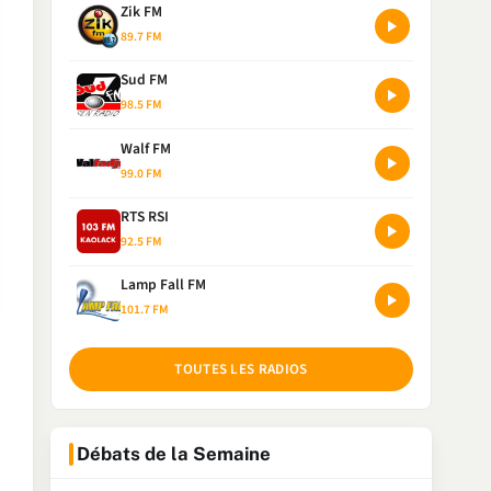
Zik FM
89.7 FM
Sud FM
98.5 FM
Walf FM
99.0 FM
RTS RSI
92.5 FM
Lamp Fall FM
101.7 FM
TOUTES LES RADIOS
Débats de la Semaine