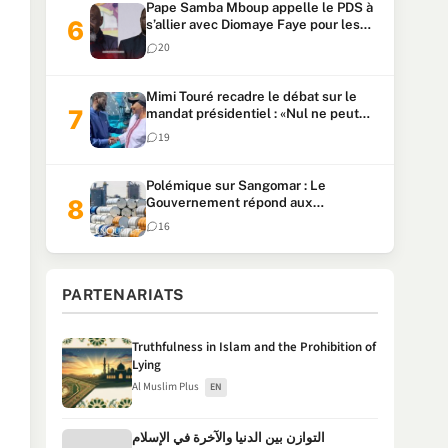
Pape Samba Mboup appelle le PDS à
s’allier avec Diomaye Faye pour les
locales et tacle Sonko
20
Mimi Touré recadre le débat sur le
mandat présidentiel : «Nul ne peut
faire plus de deux mandats
19
consécutifs de 5 ans»
Polémique sur Sangomar : Le
Gouvernement répond aux
accusations et clarifie le partage des
16
milliards
PARTENARIATS
Truthfulness in Islam and the Prohibition of
Lying
Al Muslim Plus
EN
التوازن بين الدنيا والآخرة في الإسلام