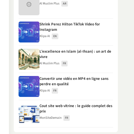
⚙
Al Muslim Plus
AR
Shrink Perez Hilton TikTok Video for
Instagram
Klipa AI
EN
L’excellence en Islam (al-Ihsan) : un art de
vivre
Al Muslim Plus
FR
Convertir une vidéo en MP4 en ligne sans
perdre en qualité
Klipa AI
FR
Cout site web vitrine : le guide complet des
prix
MonSiteDemain
FR