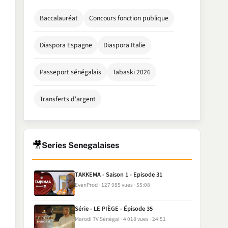
Baccalauréat
Concours fonction publique
Diaspora Espagne
Diaspora Italie
Passeport sénégalais
Tabaski 2026
Transferts d'argent
🎥
Series Senegalaises
TAKKEMA - Saison 1 - Episode 31
EvenProd
127 985 vues
55:08
Série - LE PIÈGE - Épisode 35
Marodi TV Sénégal
4 018 vues
24:51