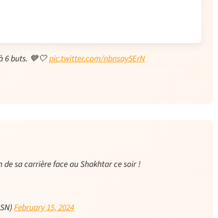
jà 6 buts. 💙🤍
pic.twitter.com/nbnsay5ErN
 de sa carrière face au Shakhtar ce soir !
rsSN)
February 15, 2024