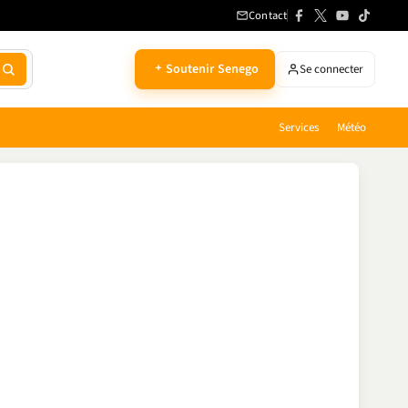
Contact
Soutenir Senego
Se connecter
Services
Météo