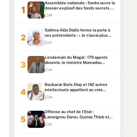
Assemblée nationale : Sonko ouvre le
dossier explosif des fonds secrets et
du patrimoine présidentiel
28
Sokhna Aïda Diallo ferme la porte à
ses prétendants : « Je n’aurai plus
jamais un autre mari »
27
Lendemain du Magal : 179 agents
absents, le ministre Mamadou
Lamine Dianté exige des explications
24
Boubacar Boris Diop et 142 autres
intellectuels appellent au vote
urgent de la révision
24
constitutionnelle
Offense au chef de l’Etat :
Lameignou Darou, Oustaz Thieb et
Ndiaye Touba lourdement
22
condamnés