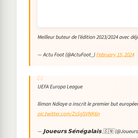
Meilleur buteur de l’édition 2023/2024 avec dé
— Actu Foot (@ActuFoot_)
February 15, 2024
UEFA Europa League
Iliman Ndiaye a inscrit le premier but européen
pic.twitter.com/ZsSgSVNK6n
— 𝗝𝗼𝘂𝗲𝘂𝗿𝘀 𝗦𝗲́𝗻𝗲́𝗴𝗮𝗹𝗮𝗶𝘀 🇸🇳 (@Joueu