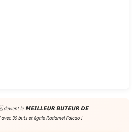
vient le 𝗠𝗘𝗜𝗟𝗟𝗘𝗨𝗥 𝗕𝗨𝗧𝗘𝗨𝗥 𝗗𝗘
𝗨𝗘 avec 30 buts et égale Radamel Falcao !