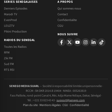
SERIES SENEGALAISES
A PROPOS
Derniers Episodes
Qui sommes-nous
Marodi TV
Contact
EvenProd
Confidentialite
LEUZTV
CGU
Pikini Production
NOUS SUIVRE
RADIOS DU SENEGAL
Toutes les Radios
RFM
Zik FM
Sud FM
RTS RSI
SENEGO MEDIA SUARL
— Société à responsabilité limitée unipersonnelle ·
RCCM : SN DKR 2014.B 19404 · NINEA : 005263819
Fass Paillote, rond-point Canal 4, Rés. Adja Mame Ndiaye, Dakar, Sénégal ·
Tél. : +221 33 823 43 43 ·
support@senego.com
Plan du site
·
Mentions légales
·
CGU
·
Confidentialité