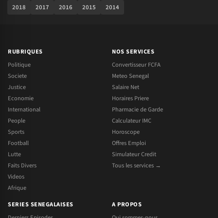
2018
2017
2016
2015
2014
RUBRIQUES
NOS SERVICES
Politique
Convertisseur FCFA
Societe
Meteo Senegal
Justice
Salaire Net
Economie
Horaires Priere
International
Pharmacie de Garde
People
Calculateur IMC
Sports
Horoscope
Football
Offres Emploi
Lutte
Simulateur Credit
Faits Divers
Tous les services →
Videos
Afrique
SERIES SENEGALAISES
A PROPOS
Derniers Episodes
Qui sommes-nous