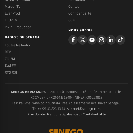
Marodi TV
Contact
EvenProd
Confidentialite
LEUZTV
CGU
Pikini Production
NOUS SUIVRE
RADIOS DU SENEGAL
Toutes les Radios
RFM
Zik FM
Sud FM
RTS RSI
SENEGO MEDIA SUARL
— Société à responsabilité limitée unipersonnelle ·
RCCM : SN DKR 2014.B 19404 · NINEA : 005263819
Fass Paillote, rond-point Canal 4, Rés. Adja Mame Ndiaye, Dakar, Sénégal ·
Tél. : +221 33 823 43 43 ·
support@senego.com
Plan du site
·
Mentions légales
·
CGU
·
Confidentialité