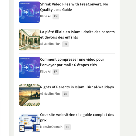
Shrink Video Files with FreeConvert: No
Quality Loss Guide
Klipa AI
EN
La piété filiale en Islam : droits des parents
et devoirs des enfants
Al Muslim Plus
FR
Comment compresser une vidéo pour
l’envoyer par mail : 6 étapes clés
Klipa AI
FR
Rights of Parents in Islam: Birr al-Walidayn
Al Muslim Plus
EN
Cout site web vitrine : le guide complet des
prix
MonSiteDemain
FR