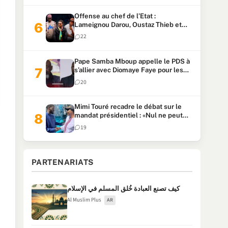
Offense au chef de l’Etat :
Lameignou Darou, Oustaz Thieb et
Ndiaye Touba lourdement
22
condamnés
Pape Samba Mboup appelle le PDS à
s’allier avec Diomaye Faye pour les
locales et tacle Sonko
20
Mimi Touré recadre le débat sur le
mandat présidentiel : «Nul ne peut
faire plus de deux mandats
19
consécutifs de 5 ans»
PARTENARIATS
كيف تصنع العبادة خُلق المسلم في الإسلام
Al Muslim Plus
AR