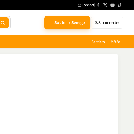
Contact
Soutenir Senego
Se connecter
Services
Météo