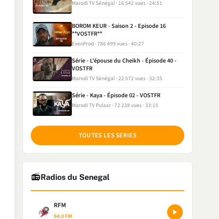
Marodi TV Sénégal
16 542 vues
24:51
BOROM KEUR - Saison 2 - Episode 16
**VOSTFR**
EvenProd
786 499 vues
40:27
Série - L'épouse du Cheikh - Épisode 40 -
VOSTFR
Marodi TV Sénégal
22 572 vues
32:35
Série - Kaya - Épisode 02 - VOSTFR
Marodi TV Pulaar
72 238 vues
33:15
TOUTES LES SERIES
📻
Radios du Senegal
RFM
94.0 FM