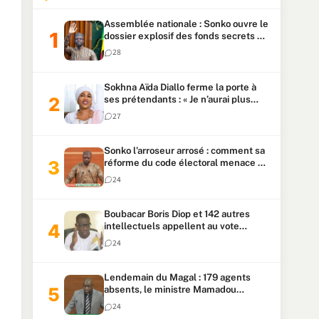
Assemblée nationale : Sonko ouvre le
dossier explosif des fonds secrets et
du patrimoine présidentiel
28
Sokhna Aïda Diallo ferme la porte à
ses prétendants : « Je n’aurai plus
jamais un autre mari »
27
Sonko l’arroseur arrosé : comment sa
réforme du code électoral menace sa
candidature
24
Boubacar Boris Diop et 142 autres
intellectuels appellent au vote
urgent de la révision
24
constitutionnelle
Lendemain du Magal : 179 agents
absents, le ministre Mamadou
Lamine Dianté exige des explications
24