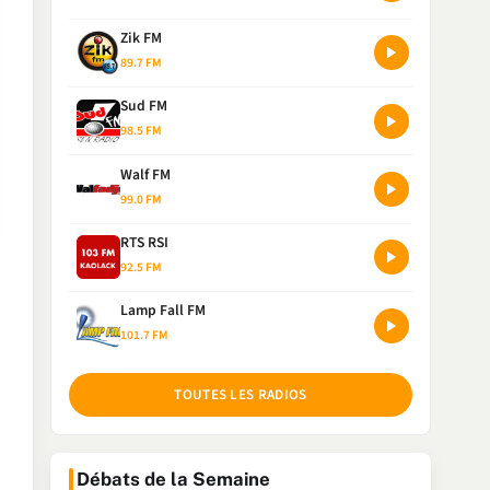
Zik FM
89.7 FM
Sud FM
98.5 FM
Walf FM
99.0 FM
RTS RSI
92.5 FM
Lamp Fall FM
101.7 FM
TOUTES LES RADIOS
Débats de la Semaine