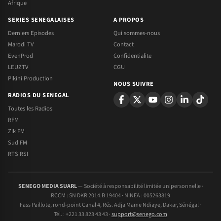
Afrique
SERIES SENEGALAISES
A PROPOS
Derniers Episodes
Qui sommes-nous
Marodi TV
Contact
EvenProd
Confidentialite
LEUZTV
CGU
Pikini Production
NOUS SUIVRE
RADIOS DU SENEGAL
Toutes les Radios
RFM
Zik FM
Sud FM
RTS RSI
SENEGO MEDIA SUARL
— Société à responsabilité limitée unipersonnelle ·
RCCM : SN DKR 2014.B 19404 · NINEA : 005263819
Fass Paillote, rond-point Canal 4, Rés. Adja Mame Ndiaye, Dakar, Sénégal ·
Tél. : +221 33 823 43 43 ·
support@senego.com