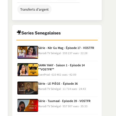
Transferts d'argent
🎥
Series Senegalaises
Série - Kër Gu Mag - Épisode 17 - VOSTFR
Marodi TV Sénégal
559 237 vues
22:28
SAMA YAAY - Saison 1 - Episode 14
**VOSTFR**
EvenProd
610 461 vues
42:09
Série - LE PIÈGE - Épisode 36
Marodi TV Sénégal
11 714 vues
24:43
Série - Tuumaal - Episode 39 - VOSTFR
Marodi TV Sénégal
957 907 vues
35:33