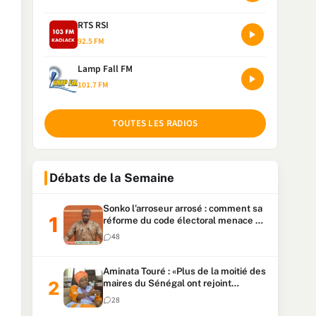
RTS RSI
92.5 FM
Lamp Fall FM
101.7 FM
TOUTES LES RADIOS
Débats de la Semaine
Sonko l’arroseur arrosé : comment sa
réforme du code électoral menace sa
candidature
48
Aminata Touré : «Plus de la moitié des
maires du Sénégal ont rejoint
Kiiraay»
28