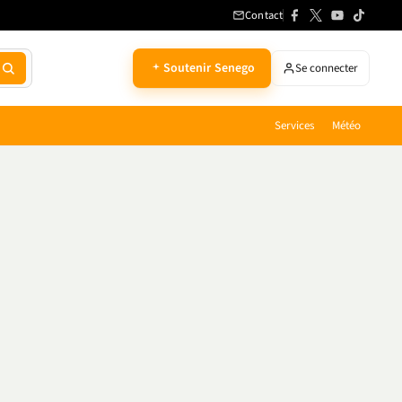
Contact
Soutenir Senego
Se connecter
Services
Météo