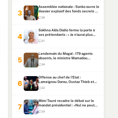
Assemblée nationale : Sonko ouvre le
dossier explosif des fonds secrets et
du patrimoine présidentiel
28
Sokhna Aïda Diallo ferme la porte à
ses prétendants : « Je n’aurai plus
jamais un autre mari »
27
Lendemain du Magal : 179 agents
absents, le ministre Mamadou
Lamine Dianté exige des explications
24
Offense au chef de l’Etat :
Lameignou Darou, Oustaz Thieb et
Ndiaye Touba lourdement
22
condamnés
Mimi Touré recadre le débat sur le
mandat présidentiel : «Nul ne peut
faire plus de deux mandats
19
consécutifs de 5 ans»