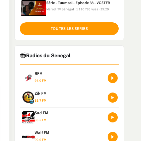
Série - Tuumaal - Episode 38 - VOSTFR
Marodi TV Sénégal
1 110 795 vues
39:29
TOUTES LES SERIES
📻
Radios du Senegal
RFM
94.0 FM
Zik FM
89.7 FM
Sud FM
98.5 FM
Walf FM
99.0 FM