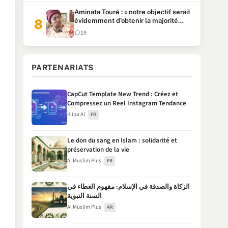
Aminata Touré : « notre objectif serait
évidemment d’obtenir la majorité
parlementaire »
19
PARTENARIATS
CapCut Template New Trend : Créez et
Compressez un Reel Instagram Tendance
Klipa AI
FR
Le don du sang en Islam : solidarité et
préservation de la vie
Al Muslim Plus
FR
الزكاة والصدقة في الإسلام: مفهوم العطاء في
السنة النبوية
Al Muslim Plus
AR