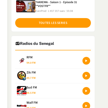
TAKKEMA - Saison 1 - Episode 31
**VOSTFR**
EvenProd
1 457 357 vues
55:08
TOUTES LES SERIES
📻
Radios du Senegal
RFM
94.0 FM
Zik FM
89.7 FM
Sud FM
98.5 FM
Walf FM