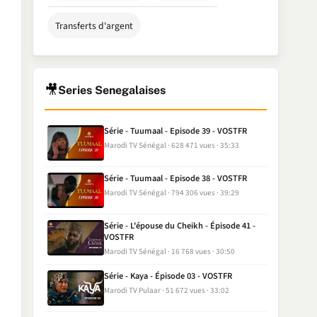
Transferts d'argent
🎥
Series Senegalaises
Série - Tuumaal - Episode 39 - VOSTFR
Marodi TV Sénégal
628 471 vues
35:33
Série - Tuumaal - Episode 38 - VOSTFR
Marodi TV Sénégal
794 306 vues
39:29
Série - L'épouse du Cheikh - Épisode 41 -
VOSTFR
Marodi TV Sénégal
16 768 vues
30:50
Série - Kaya - Épisode 03 - VOSTFR
Marodi TV Pulaar
51 672 vues
33:02