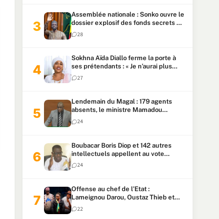
Assemblée nationale : Sonko ouvre le
dossier explosif des fonds secrets et
du patrimoine présidentiel
28
Sokhna Aïda Diallo ferme la porte à
ses prétendants : « Je n’aurai plus
jamais un autre mari »
27
Lendemain du Magal : 179 agents
absents, le ministre Mamadou
Lamine Dianté exige des explications
24
Boubacar Boris Diop et 142 autres
intellectuels appellent au vote
urgent de la révision
24
constitutionnelle
Offense au chef de l’Etat :
Lameignou Darou, Oustaz Thieb et
Ndiaye Touba lourdement
22
condamnés