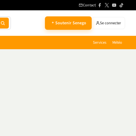
Contact
Soutenir Senego
Se connecter
Services
Météo