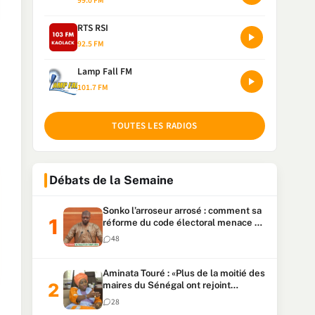
99.0 FM
RTS RSI
92.5 FM
Lamp Fall FM
101.7 FM
TOUTES LES RADIOS
Débats de la Semaine
Sonko l’arroseur arrosé : comment sa
réforme du code électoral menace sa
candidature
48
Aminata Touré : «Plus de la moitié des
maires du Sénégal ont rejoint
Kiiraay»
28