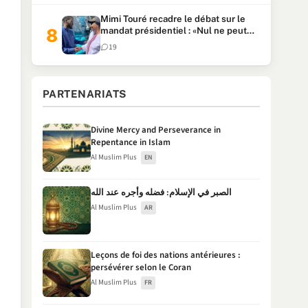
Mimi Touré recadre le débat sur le
mandat présidentiel : «Nul ne peut
faire plus de deux mandats
19
consécutifs de 5 ans»
PARTENARIATS
Divine Mercy and Perseverance in
Repentance in Islam
Al Muslim Plus
EN
الصبر في الإسلام: فضله وأجره عند الله
Al Muslim Plus
AR
Leçons de foi des nations antérieures :
persévérer selon le Coran
Al Muslim Plus
FR