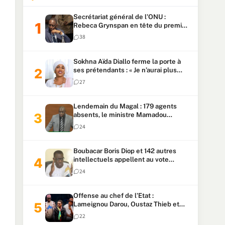
Secrétariat général de l’ONU :
Rebeca Grynspan en tête du premier
vote, Macky Sall pointe à la 5ᵉ place
38
Sokhna Aïda Diallo ferme la porte à
ses prétendants : « Je n’aurai plus
jamais un autre mari »
27
Lendemain du Magal : 179 agents
absents, le ministre Mamadou
Lamine Dianté exige des explications
24
Boubacar Boris Diop et 142 autres
intellectuels appellent au vote
urgent de la révision
24
constitutionnelle
Offense au chef de l’Etat :
Lameignou Darou, Oustaz Thieb et
Ndiaye Touba lourdement
22
condamnés