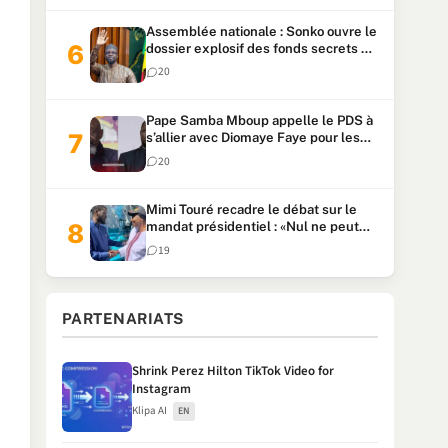
Assemblée nationale : Sonko ouvre le
dossier explosif des fonds secrets et
du patrimoine présidentiel
20
Pape Samba Mboup appelle le PDS à
s’allier avec Diomaye Faye pour les
locales et tacle Sonko
20
Mimi Touré recadre le débat sur le
mandat présidentiel : «Nul ne peut
faire plus de deux mandats
19
consécutifs de 5 ans»
PARTENARIATS
Shrink Perez Hilton TikTok Video for
Instagram
Klipa AI
EN