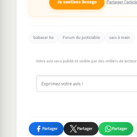
Je soutiens Senego
Partager l'articl
babacar ba
Forum du justiciable
sacs à main
Votre avis sera publié et visible par des milliers de lecte
Commentaire
Partager
Partager
Partager