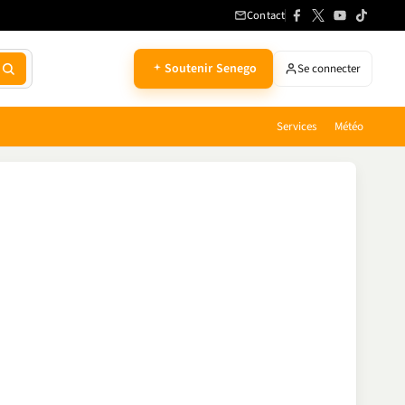
Contact
Soutenir Senego
Se connecter
Services
Météo