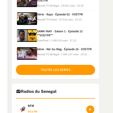
VOSTFR
Marodi TV Sénégal
18 001 vues
32:35
Série - Kaya - Épisode 02 - VOSTFR
Marodi TV Pulaar
52 516 vues
33:15
SAMA YAAY - Saison 1 - Episode 13
**VOSTFR**
EvenProd
1 188 918 vues
37:12
Série - Kër Gu Mag - Épisode 16 - VOSTFR
Marodi TV Sénégal
1 060 167 vues
19:51
TOUTES LES SERIES
📻
Radios du Senegal
RFM
94.0 FM