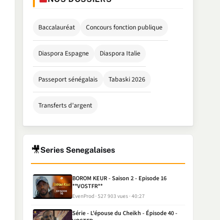
Baccalauréat
Concours fonction publique
Diaspora Espagne
Diaspora Italie
Passeport sénégalais
Tabaski 2026
Transferts d'argent
🎥
Series Senegalaises
BOROM KEUR - Saison 2 - Episode 16
**VOSTFR**
EvenProd
527 903 vues
40:27
Série - L'épouse du Cheikh - Épisode 40 -