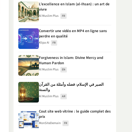
L’excellence en Islam (al-Ihsan) : un art de
vivre
Al Muslim Plus
FR
Convertir une vidéo en MP4 en ligne sans
perdre en qualité
Klipa AI
FR
Forgiveness in Islam: Divine Mercy and
Human Pardon
Al Muslim Plus
EN
الصبر في الإسلام: فضله وأمثلة من القرآن
والسنة
Al Muslim Plus
AR
Cout site web vitrine : le guide complet des
prix
MonSiteDemain
FR