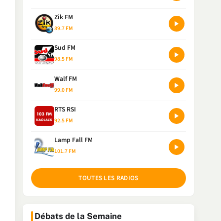
Zik FM
89.7 FM
Sud FM
98.5 FM
Walf FM
99.0 FM
RTS RSI
92.5 FM
Lamp Fall FM
101.7 FM
TOUTES LES RADIOS
Débats de la Semaine