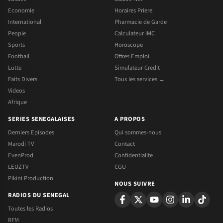
Economie
Horaires Priere
International
Pharmacie de Garde
People
Calculateur IMC
Sports
Horoscope
Football
Offres Emploi
Lutte
Simulateur Credit
Faits Divers
Tous les services →
Videos
Afrique
SERIES SENEGALAISES
A PROPOS
Derniers Episodes
Qui sommes-nous
Marodi TV
Contact
EvenProd
Confidentialite
LEUZTV
CGU
Pikini Production
NOUS SUIVRE
RADIOS DU SENEGAL
Toutes les Radios
RFM