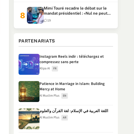
Mimi Touré recadre le débat sur le
mandat présidentiel : «Nul ne peut
faire plus de deux mandats
19
consécutifs de 5 ans»
PARTENARIATS
Instagram Reels indir : téléchargez et
compressez sans perte
Klipa AI
FR
Patience in Marriage in Islam: Building
Mercy at Home
Al Muslim Plus
EN
اللغة العربية في الإسلام: لغة القرآن والعلوم
Al Muslim Plus
AR