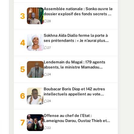
Assemblée nationale : Sonko ouvre le
dossier explosif des fonds secrets et
du patrimoine présidentiel
28
Sokhna Aïda Diallo ferme la porte à
ses prétendants : « Je n’aurai plus
jamais un autre mari »
27
Lendemain du Magal : 179 agents
absents, le ministre Mamadou
Lamine Dianté exige des explications
24
Boubacar Boris Diop et 142 autres
intellectuels appellent au vote
urgent de la révision
24
constitutionnelle
Offense au chef de l’Etat :
Lameignou Darou, Oustaz Thieb et
Ndiaye Touba lourdement
22
condamnés