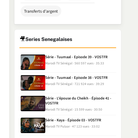
Transferts d'argent
🎥
Series Senegalaises
Série - Tuumaal - Episode 39 - VOSTFR
Marodi TV Sénégal
560 597 vues
35:33
Série - Tuumaal - Episode 38 - VOSTFR
Marodi TV Sénégal
721 924 vues
39:29
Série - L'épouse du Cheikh - Épisode 41 -
VOSTFR
Marodi TV Sénégal
15 599 vues
30:50
Série - Kaya - Épisode 03 - VOSTFR
Marodi TV Pulaar
47 123 vues
33:02