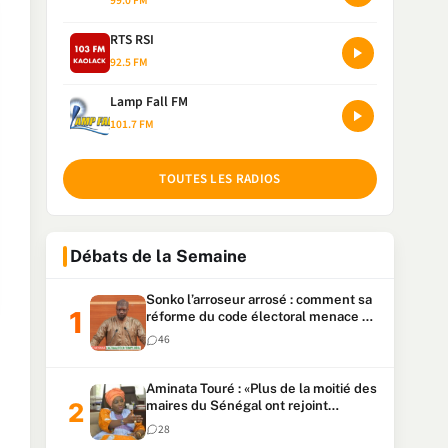
99.0 FM
RTS RSI
92.5 FM
Lamp Fall FM
101.7 FM
TOUTES LES RADIOS
Débats de la Semaine
Sonko l’arroseur arrosé : comment sa
réforme du code électoral menace sa
candidature
46
Aminata Touré : «Plus de la moitié des
maires du Sénégal ont rejoint
Kiiraay»
28