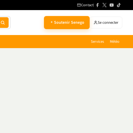
Contact
Soutenir Senego
Se connecter
Services
Météo