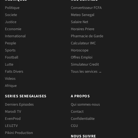
Politique
Convertisseur FCFA
Societe
Meteo Senegal
Justice
Salaire Net
Economie
Horaires Priere
International
Pharmacie de Garde
People
Calculateur IMC
Sports
Horoscope
Football
Offres Emploi
Lutte
Simulateur Credit
Faits Divers
Tous les services →
Videos
Afrique
SERIES SENEGALAISES
A PROPOS
Derniers Episodes
Qui sommes-nous
Marodi TV
Contact
EvenProd
Confidentialite
LEUZTV
CGU
Pikini Production
NOUS SUIVRE