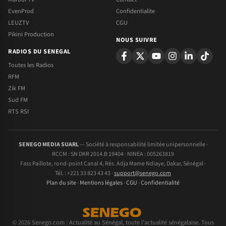
EvenProd
Confidentialite
LEUZTV
CGU
Pikini Production
NOUS SUIVRE
RADIOS DU SENEGAL
Toutes les Radios
RFM
Zik FM
Sud FM
RTS RSI
SENEGO MEDIA SUARL
— Société à responsabilité limitée unipersonnelle ·
RCCM : SN DKR 2014.B 19404 · NINEA : 005263819
Fass Paillote, rond-point Canal 4, Rés. Adja Mame Ndiaye, Dakar, Sénégal ·
Tél. : +221 33 823 43 43 ·
support@senego.com
Plan du site
·
Mentions légales
·
CGU
·
Confidentialité
© 2026 Senego.com : Actualité au Sénégal, toute l'actualité sénégalaise. Tous