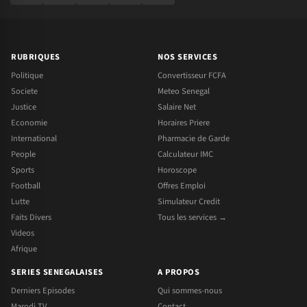
RUBRIQUES
NOS SERVICES
Politique
Convertisseur FCFA
Societe
Meteo Senegal
Justice
Salaire Net
Economie
Horaires Priere
International
Pharmacie de Garde
People
Calculateur IMC
Sports
Horoscope
Football
Offres Emploi
Lutte
Simulateur Credit
Faits Divers
Tous les services →
Videos
Afrique
SERIES SENEGALAISES
A PROPOS
Derniers Episodes
Qui sommes-nous
Marodi TV
Contact