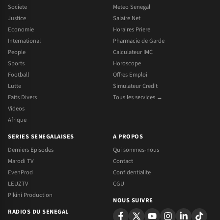
Societe
Meteo Senegal
Justice
Salaire Net
Economie
Horaires Priere
International
Pharmacie de Garde
People
Calculateur IMC
Sports
Horoscope
Football
Offres Emploi
Lutte
Simulateur Credit
Faits Divers
Tous les services →
Videos
Afrique
SERIES SENEGALAISES
A PROPOS
Derniers Episodes
Qui sommes-nous
Marodi TV
Contact
EvenProd
Confidentialite
LEUZTV
CGU
Pikini Production
NOUS SUIVRE
RADIOS DU SENEGAL