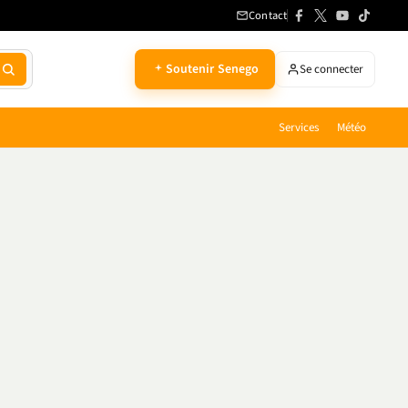
Contact
Soutenir Senego
Se connecter
Services
Météo