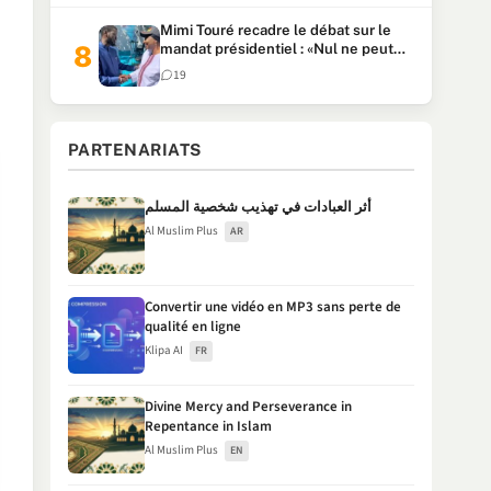
Mimi Touré recadre le débat sur le
mandat présidentiel : «Nul ne peut
faire plus de deux mandats
19
consécutifs de 5 ans»
PARTENARIATS
أثر العبادات في تهذيب شخصية المسلم
Al Muslim Plus
AR
Convertir une vidéo en MP3 sans perte de
qualité en ligne
Klipa AI
FR
Divine Mercy and Perseverance in
Repentance in Islam
Al Muslim Plus
EN