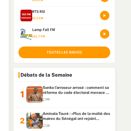
99.0 FM
RTS RSI
92.5 FM
Lamp Fall FM
101.7 FM
TOUTES LES RADIOS
Débats de la Semaine
Sonko l’arroseur arrosé : comment sa
réforme du code électoral menace sa
candidature
48
Aminata Touré : «Plus de la moitié des
maires du Sénégal ont rejoint
Kiiraay»
28