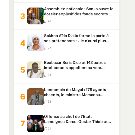
Assemblée nationale : Sonko ouvre le
dossier explosif des fonds secrets et
du patrimoine présidentiel
28
Sokhna Aïda Diallo ferme la porte à
ses prétendants : « Je n’aurai plus
jamais un autre mari »
27
Boubacar Boris Diop et 142 autres
intellectuels appellent au vote
urgent de la révision
24
constitutionnelle
Lendemain du Magal : 179 agents
absents, le ministre Mamadou
Lamine Dianté exige des explications
24
Offense au chef de l’Etat :
Lameignou Darou, Oustaz Thieb et
Ndiaye Touba lourdement
22
condamnés