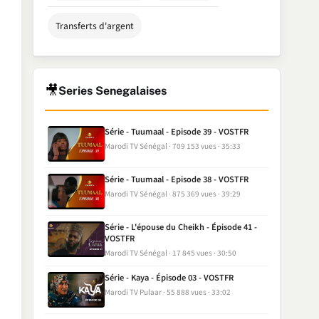
Transferts d'argent
🎥
Series Senegalaises
Série - Tuumaal - Episode 39 - VOSTFR
Marodi TV Sénégal
709 153 vues
35:33
Série - Tuumaal - Episode 38 - VOSTFR
Marodi TV Sénégal
875 369 vues
39:29
Série - L'épouse du Cheikh - Épisode 41 -
VOSTFR
Marodi TV Sénégal
17 845 vues
30:50
Série - Kaya - Épisode 03 - VOSTFR
Marodi TV Pulaar
55 888 vues
33:02