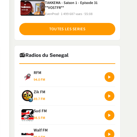
TAKKEMA - Saison 1 - Episode 31
**VOSTFR**
EvenProd
1 499 687 vues
55:08
TOUTES LES SERIES
📻
Radios du Senegal
RFM
94.0 FM
Zik FM
89.7 FM
Sud FM
98.5 FM
Walf FM