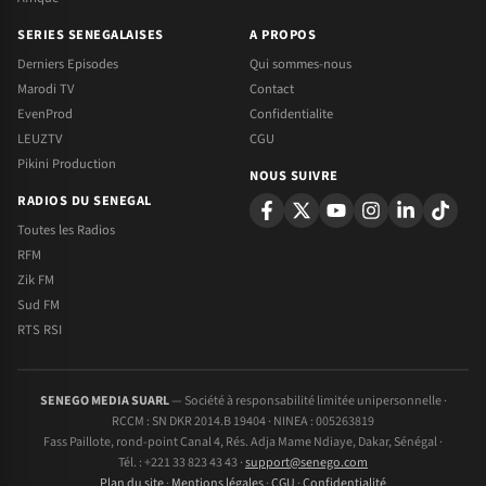
SERIES SENEGALAISES
A PROPOS
Derniers Episodes
Qui sommes-nous
Marodi TV
Contact
EvenProd
Confidentialite
LEUZTV
CGU
Pikini Production
NOUS SUIVRE
RADIOS DU SENEGAL
Toutes les Radios
RFM
Zik FM
Sud FM
RTS RSI
SENEGO MEDIA SUARL
— Société à responsabilité limitée unipersonnelle ·
RCCM : SN DKR 2014.B 19404 · NINEA : 005263819
Fass Paillote, rond-point Canal 4, Rés. Adja Mame Ndiaye, Dakar, Sénégal ·
Tél. : +221 33 823 43 43 ·
support@senego.com
Plan du site
·
Mentions légales
·
CGU
·
Confidentialité