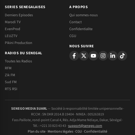
SERIES SENEGALAISES
A PROPOS
Derniers Episodes
Qui sommes-nous
Marodi TV
Contact
EvenProd
Confidentialite
LEUZTV
CGU
Pikini Production
NOUS SUIVRE
RADIOS DU SENEGAL
Toutes les Radios
RFM
Zik FM
Sud FM
RTS RSI
SENEGO MEDIA SUARL
— Société à responsabilité limitée unipersonnelle ·
RCCM : SN DKR 2014.B 19404 · NINEA : 005263819
Fass Paillote, rond-point Canal 4, Rés. Adja Mame Ndiaye, Dakar, Sénégal ·
Tél. : +221 33 823 43 43 ·
support@senego.com
Plan du site
·
Mentions légales
·
CGU
·
Confidentialité