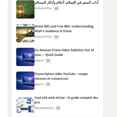
آداب السفر في الإسلام: أحكام وأذكار المسافر
Al Muslim Plus
AR
Divine Will and Free Will: Understanding
Allah’s Guidance in Islam
Al Muslim Plus
EN
Fix Amazon Prime Video Subtitles Out of
Sync — Quick Guide
Klipa AI
EN
Transcription vidéo YouTube : couper
silences et compresser
Klipa AI
FR
Cout site web vitrine : le guide complet des
prix
MonSiteDemain
FR