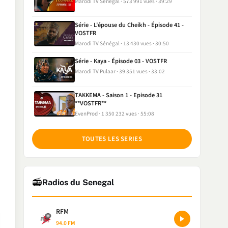
Marodi TV Sénégal
573 991 vues
39:29
Série - L'épouse du Cheikh - Épisode 41 -
VOSTFR
Marodi TV Sénégal
13 430 vues
30:50
Série - Kaya - Épisode 03 - VOSTFR
Marodi TV Pulaar
39 351 vues
33:02
TAKKEMA - Saison 1 - Episode 31
**VOSTFR**
EvenProd
1 350 232 vues
55:08
TOUTES LES SERIES
📻
Radios du Senegal
RFM
94.0 FM