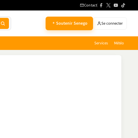
Contact
Soutenir Senego
Se connecter
Services
Météo