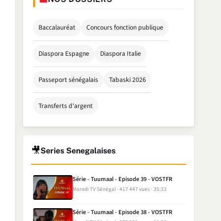
Baccalauréat
Concours fonction publique
Diaspora Espagne
Diaspora Italie
Passeport sénégalais
Tabaski 2026
Transferts d'argent
🎥
Series Senegalaises
Série - Tuumaal - Episode 39 - VOSTFR
Marodi TV Sénégal
417 447 vues
35:33
Série - Tuumaal - Episode 38 - VOSTFR