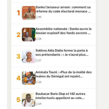
Sonko l’arroseur arrosé : comment sa
réforme du code électoral menace sa
candidature
46
Assemblée nationale : Sonko ouvre le
dossier explosif des fonds secrets et
du patrimoine présidentiel
28
Sokhna Aïda Diallo ferme la porte à
ses prétendants : « Je n’aurai plus
jamais un autre mari »
27
Aminata Touré : «Plus de la moitié des
maires du Sénégal ont rejoint
Kiiraay»
26
Boubacar Boris Diop et 142 autres
intellectuels appellent au vote
urgent de la révision
24
constitutionnelle