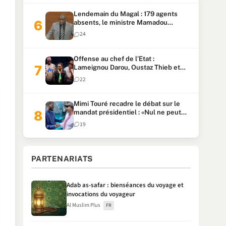
Lendemain du Magal : 179 agents
absents, le ministre Mamadou
Lamine Dianté exige des explications
24
Offense au chef de l’Etat :
Lameignou Darou, Oustaz Thieb et
Ndiaye Touba lourdement
22
condamnés
Mimi Touré recadre le débat sur le
mandat présidentiel : «Nul ne peut
faire plus de deux mandats
19
consécutifs de 5 ans»
PARTENARIATS
Adab as-safar : bienséances du voyage et
invocations du voyageur
Al Muslim Plus
FR