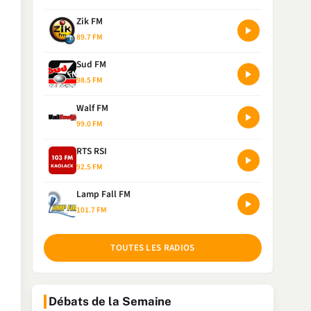
Zik FM
89.7 FM
Sud FM
98.5 FM
Walf FM
99.0 FM
RTS RSI
92.5 FM
Lamp Fall FM
101.7 FM
TOUTES LES RADIOS
Débats de la Semaine