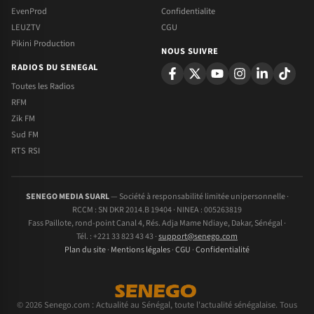
EvenProd
Confidentialite
LEUZTV
CGU
Pikini Production
NOUS SUIVRE
RADIOS DU SENEGAL
Toutes les Radios
RFM
Zik FM
Sud FM
RTS RSI
SENEGO MEDIA SUARL
— Société à responsabilité limitée unipersonnelle ·
RCCM : SN DKR 2014.B 19404 · NINEA : 005263819
Fass Paillote, rond-point Canal 4, Rés. Adja Mame Ndiaye, Dakar, Sénégal ·
Tél. : +221 33 823 43 43 ·
support@senego.com
Plan du site
·
Mentions légales
·
CGU
·
Confidentialité
© 2026 Senego.com : Actualité au Sénégal, toute l'actualité sénégalaise. Tous