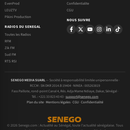
EvenProd
Confidentialite
LEUZTV
CGU
Pikini Production
NOUS SUIVRE
RADIOS DU SENEGAL
Toutes les Radios
RFM
Zik FM
Sud FM
RTS RSI
SENEGO MEDIA SUARL
— Société à responsabilité limitée unipersonnelle ·
RCCM : SN DKR 2014.B 19404 · NINEA : 005263819
Fass Paillote, rond-point Canal 4, Rés. Adja Mame Ndiaye, Dakar, Sénégal ·
Tél. : +221 33 823 43 43 ·
support@senego.com
Plan du site
·
Mentions légales
·
CGU
·
Confidentialité
© 2026 Senego.com : Actualité au Sénégal, toute l'actualité sénégalaise. Tous