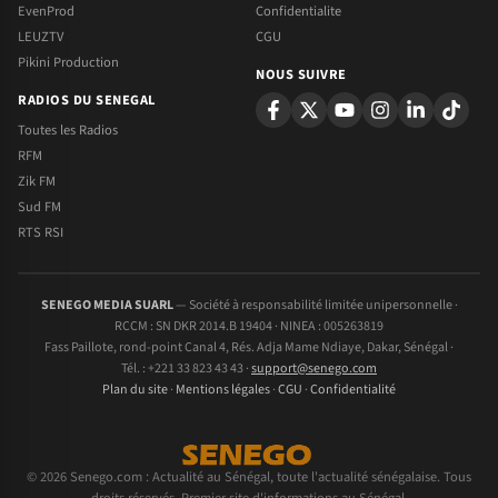
EvenProd
Confidentialite
LEUZTV
CGU
Pikini Production
NOUS SUIVRE
RADIOS DU SENEGAL
Toutes les Radios
RFM
Zik FM
Sud FM
RTS RSI
SENEGO MEDIA SUARL
— Société à responsabilité limitée unipersonnelle ·
RCCM : SN DKR 2014.B 19404 · NINEA : 005263819
Fass Paillote, rond-point Canal 4, Rés. Adja Mame Ndiaye, Dakar, Sénégal ·
Tél. : +221 33 823 43 43 ·
support@senego.com
Plan du site
·
Mentions légales
·
CGU
·
Confidentialité
© 2026 Senego.com : Actualité au Sénégal, toute l'actualité sénégalaise. Tous