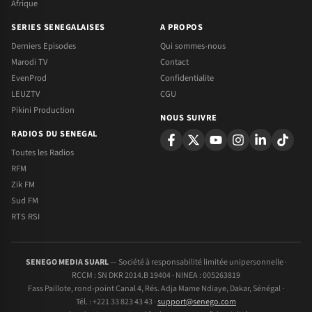
Afrique
SERIES SENEGALAISES
A PROPOS
Derniers Episodes
Qui sommes-nous
Marodi TV
Contact
EvenProd
Confidentialite
LEUZTV
CGU
Pikini Production
NOUS SUIVRE
RADIOS DU SENEGAL
Toutes les Radios
RFM
Zik FM
Sud FM
RTS RSI
SENEGO MEDIA SUARL
— Société à responsabilité limitée unipersonnelle ·
RCCM : SN DKR 2014.B 19404 · NINEA : 005263819
Fass Paillote, rond-point Canal 4, Rés. Adja Mame Ndiaye, Dakar, Sénégal ·
Tél. : +221 33 823 43 43 ·
support@senego.com