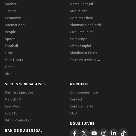
Societe
Meteo Senegal
Justice
Salaire Net
Economie
Horaires Priere
International
Pharmacie de Garde
People
Calculateur IMC
Sports
Horoscope
Football
Offres Emploi
Lutte
Simulateur Credit
Faits Divers
Tous les services →
Videos
Afrique
SERIES SENEGALAISES
A PROPOS
Derniers Episodes
Qui sommes-nous
Marodi TV
Contact
EvenProd
Confidentialite
LEUZTV
CGU
Pikini Production
NOUS SUIVRE
RADIOS DU SENEGAL