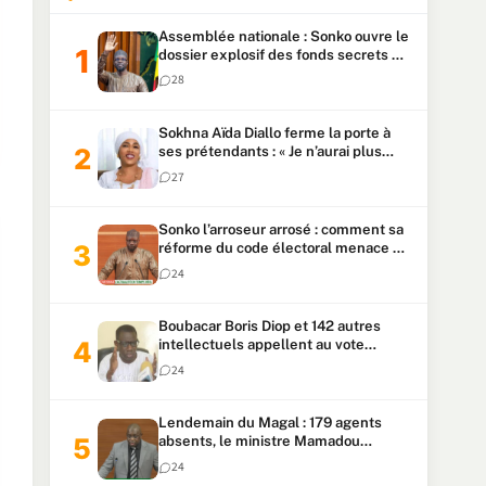
Assemblée nationale : Sonko ouvre le
dossier explosif des fonds secrets et
du patrimoine présidentiel
28
Sokhna Aïda Diallo ferme la porte à
ses prétendants : « Je n’aurai plus
jamais un autre mari »
27
Sonko l’arroseur arrosé : comment sa
réforme du code électoral menace sa
candidature
24
Boubacar Boris Diop et 142 autres
intellectuels appellent au vote
urgent de la révision
24
constitutionnelle
Lendemain du Magal : 179 agents
absents, le ministre Mamadou
Lamine Dianté exige des explications
24