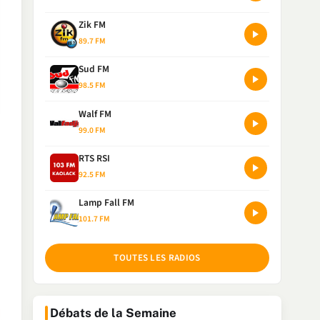
Zik FM
89.7 FM
Sud FM
98.5 FM
Walf FM
99.0 FM
RTS RSI
92.5 FM
Lamp Fall FM
101.7 FM
TOUTES LES RADIOS
Débats de la Semaine