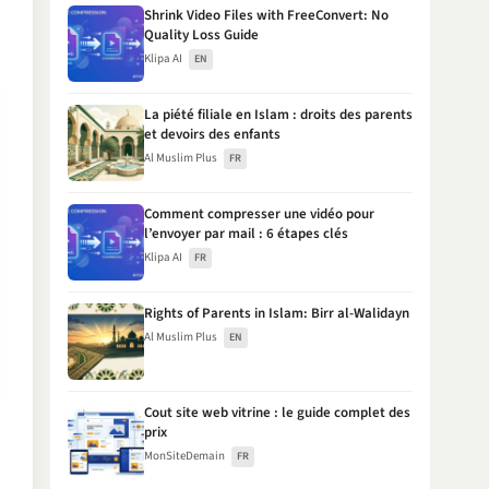
Shrink Video Files with FreeConvert: No
Quality Loss Guide
Klipa AI
EN
La piété filiale en Islam : droits des parents
et devoirs des enfants
Al Muslim Plus
FR
Comment compresser une vidéo pour
l’envoyer par mail : 6 étapes clés
Klipa AI
FR
Rights of Parents in Islam: Birr al-Walidayn
Al Muslim Plus
EN
Cout site web vitrine : le guide complet des
prix
MonSiteDemain
FR