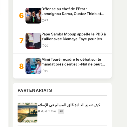
Offense au chef de l’Etat :
Lameignou Darou, Oustaz Thieb et
Ndiaye Touba lourdement
22
condamnés
Pape Samba Mboup appelle le PDS à
s’allier avec Diomaye Faye pour les
locales et tacle Sonko
20
Mimi Touré recadre le débat sur le
mandat présidentiel : «Nul ne peut
faire plus de deux mandats
19
consécutifs de 5 ans»
PARTENARIATS
كيف تصنع العبادة خُلق المسلم في الإسلام
Al Muslim Plus
AR