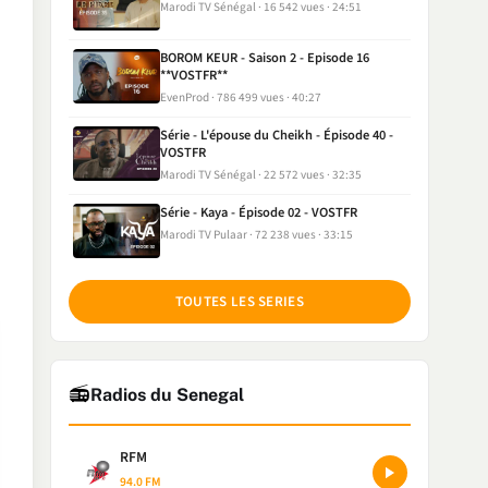
Marodi TV Sénégal
16 542 vues
24:51
BOROM KEUR - Saison 2 - Episode 16
**VOSTFR**
EvenProd
786 499 vues
40:27
Série - L'épouse du Cheikh - Épisode 40 -
VOSTFR
Marodi TV Sénégal
22 572 vues
32:35
Série - Kaya - Épisode 02 - VOSTFR
Marodi TV Pulaar
72 238 vues
33:15
TOUTES LES SERIES
📻
Radios du Senegal
RFM
94.0 FM