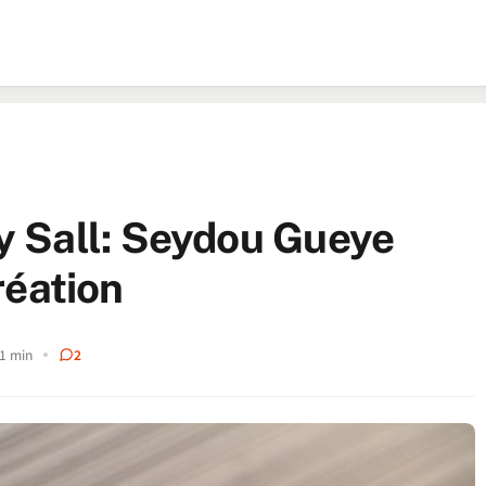
 Sall: Seydou Gueye
création
1 min
2