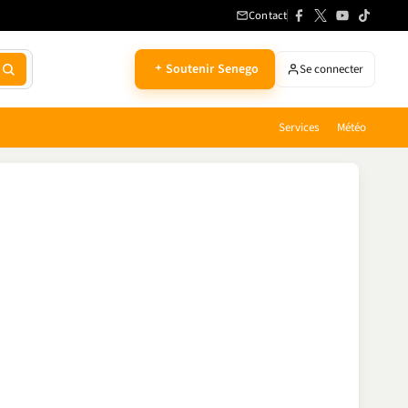
Contact
Soutenir Senego
Se connecter
Services
Météo