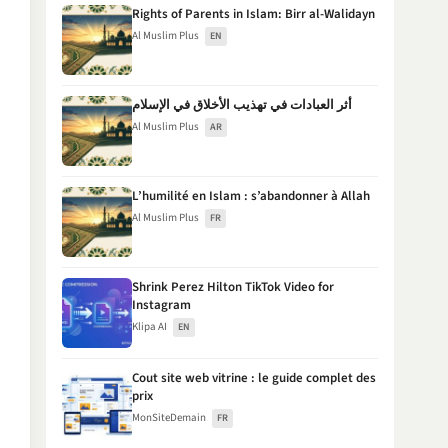
Rights of Parents in Islam: Birr al-Walidayn
Al Muslim Plus
EN
أثر العبادات في تهذيب الأخلاق في الإسلام
Al Muslim Plus
AR
L’humilité en Islam : s’abandonner à Allah
Al Muslim Plus
FR
Shrink Perez Hilton TikTok Video for
Instagram
Klipa AI
EN
Cout site web vitrine : le guide complet des
prix
MonSiteDemain
FR