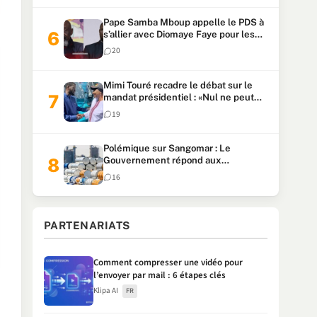
Pape Samba Mboup appelle le PDS à
s’allier avec Diomaye Faye pour les
locales et tacle Sonko
20
Mimi Touré recadre le débat sur le
mandat présidentiel : «Nul ne peut
faire plus de deux mandats
19
consécutifs de 5 ans»
Polémique sur Sangomar : Le
Gouvernement répond aux
accusations et clarifie le partage des
16
milliards
PARTENARIATS
Comment compresser une vidéo pour
l’envoyer par mail : 6 étapes clés
Klipa AI
FR