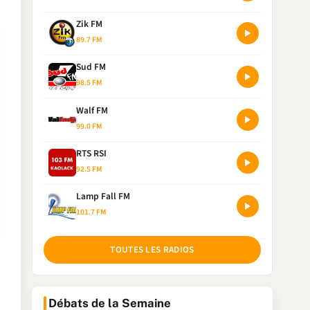
Zik FM
89.7 FM
Sud FM
98.5 FM
Walf FM
99.0 FM
RTS RSI
92.5 FM
Lamp Fall FM
101.7 FM
TOUTES LES RADIOS
Débats de la Semaine