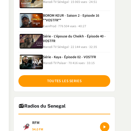
Marodi TV Sénégal
15 065 vues
24:51
BOROM KEUR - Saison 2 - Episode 16
**VOSTFR**
EvenProd
776 504 vues
40:27
Série - L'épouse du Cheikh - Épisode 40 -
VOSTFR
Marodi TV Sénégal
22 144 vues
32:35
Série - Kaya - Épisode 02 - VOSTFR
Marodi TV Pulaar
70 416 vues
33:15
TOUTES LES SERIES
📻
Radios du Senegal
RFM
94.0 FM