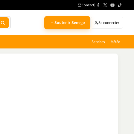
Contact
Soutenir Senego
Se connecter
Services
Météo