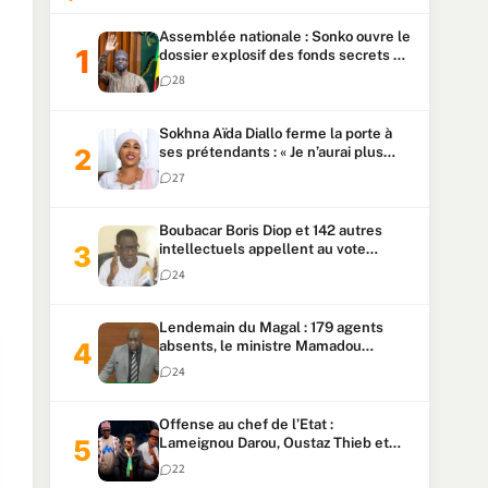
Assemblée nationale : Sonko ouvre le
dossier explosif des fonds secrets et
du patrimoine présidentiel
28
Sokhna Aïda Diallo ferme la porte à
ses prétendants : « Je n’aurai plus
jamais un autre mari »
27
Boubacar Boris Diop et 142 autres
intellectuels appellent au vote
urgent de la révision
24
constitutionnelle
Lendemain du Magal : 179 agents
absents, le ministre Mamadou
Lamine Dianté exige des explications
24
Offense au chef de l’Etat :
Lameignou Darou, Oustaz Thieb et
Ndiaye Touba lourdement
22
condamnés